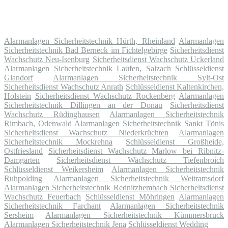
Alarmanlagen Sicherheitstechnik Hürth, Rheinland
Alarmanlagen
Sicherheitstechnik Bad Berneck im Fichtelgebirge
Sicherheitsdienst
Wachschutz Neu-Isenburg
Sicherheitsdienst Wachschutz Uckerland
Alarmanlagen Sicherheitstechnik Laufen, Salzach
Schlüsseldienst
Glandorf
Alarmanlagen Sicherheitstechnik Sylt-Ost
Sicherheitsdienst Wachschutz Anrath
Schlüsseldienst Kaltenkirchen,
Holstein
Sicherheitsdienst Wachschutz Rockenberg
Alarmanlagen
Sicherheitstechnik Dillingen an der Donau
Sicherheitsdienst
Wachschutz Rüdinghausen
Alarmanlagen Sicherheitstechnik
Rimbach, Odenwald
Alarmanlagen Sicherheitstechnik Sankt Tönis
Sicherheitsdienst Wachschutz Niederkrüchten
Alarmanlagen
Sicherheitstechnik Mockrehna
Schlüsseldienst Großheide,
Ostfriesland
Sicherheitsdienst Wachschutz Marlow bei Ribnitz-
Damgarten
Sicherheitsdienst Wachschutz Tiefenbroich
Schlüsseldienst Weikersheim
Alarmanlagen Sicherheitstechnik
Ruhpolding
Alarmanlagen Sicherheitstechnik Weitramsdorf
Alarmanlagen Sicherheitstechnik Rednitzhembach
Sicherheitsdienst
Wachschutz Feuerbach
Schlüsseldienst Möhringen
Alarmanlagen
Sicherheitstechnik Farchant
Alarmanlagen Sicherheitstechnik
Sersheim
Alarmanlagen Sicherheitstechnik Kümmersbruck
Alarmanlagen Sicherheitstechnik Jena
Schlüsseldienst Wedding