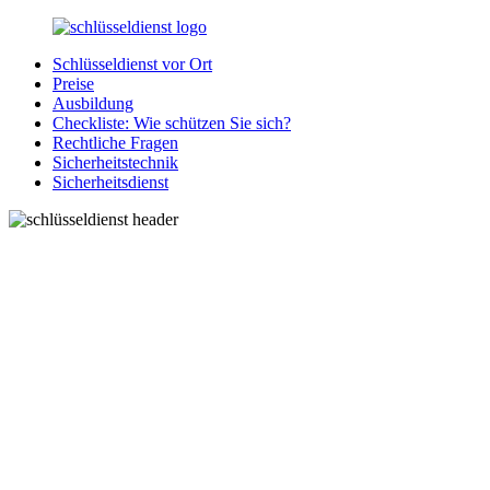
Zurück
zum
Schlüsseldienst vor Ort
Inhalt
SchluesseldienstDirekt.de
Ihre
Preise
Notlage
Ausbildung
wird
Checkliste: Wie schützen Sie sich?
gelöst!
Rechtliche Fragen
Sicherheitstechnik
Sicherheitsdienst