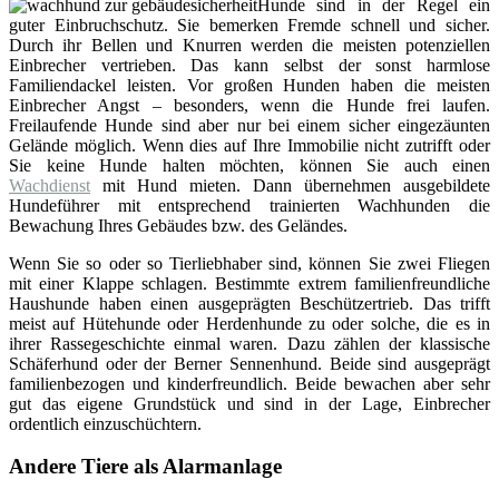
Hunde sind in der Regel ein
guter Einbruchschutz. Sie bemerken Fremde schnell und sicher.
Durch ihr Bellen und Knurren werden die meisten potenziellen
Einbrecher vertrieben. Das kann selbst der sonst harmlose
Familiendackel leisten. Vor großen Hunden haben die meisten
Einbrecher Angst – besonders, wenn die Hunde frei laufen.
Freilaufende Hunde sind aber nur bei einem sicher eingezäunten
Gelände möglich. Wenn dies auf Ihre Immobilie nicht zutrifft oder
Sie keine Hunde halten möchten, können Sie auch einen
Wachdienst
mit Hund mieten. Dann übernehmen ausgebildete
Hundeführer mit entsprechend trainierten Wachhunden die
Bewachung Ihres Gebäudes bzw. des Geländes.
Wenn Sie so oder so Tierliebhaber sind, können Sie zwei Fliegen
mit einer Klappe schlagen. Bestimmte extrem familienfreundliche
Haushunde haben einen ausgeprägten Beschützertrieb. Das trifft
meist auf Hütehunde oder Herdenhunde zu oder solche, die es in
ihrer Rassegeschichte einmal waren. Dazu zählen der klassische
Schäferhund oder der Berner Sennenhund. Beide sind ausgeprägt
familienbezogen und kinderfreundlich. Beide bewachen aber sehr
gut das eigene Grundstück und sind in der Lage, Einbrecher
ordentlich einzuschüchtern.
Andere Tiere als Alarmanlage