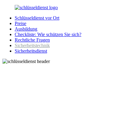
Zurück
zum
Schlüsseldienst vor Ort
Inhalt
SchluesseldienstDirekt.de
Ihre
Preise
Notlage
Ausbildung
wird
Checkliste: Wie schützen Sie sich?
gelöst!
Rechtliche Fragen
Sicherheitstechnik
Sicherheitsdienst