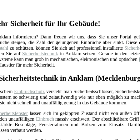
hr Sicherheit für Ihr Gebäude!
lam informieren? Dann freuen wir uns, dass Sie unser Portal gef
ersuche steigen, die Zahl der gelungenen Einbrüche aber sinkt. Dies
tahl
zu schützen, können Sie sich auf professionell installierte
Sicherh
en Sie auf
Sicherheitstechnik
in Anklam setzen. Gerade in den letzte
Systeme kann man grob in mechanischen, elektronischen und optischen
austier für mehr Sicherheit.
 Sicherheitstechnik in Anklam (Mecklenbu
ischem
Einbruchschutz
versteht man Sicherheitsschlösser, Sicherheits
nstern so schwierig und zeitaufwendig wie nur eben möglich zu mac
sie nicht schnell und unauffällig genug in das Gebäude kommen.
herheitsfenster
lassen sich im gekippten Zustand nicht von außen öffne
 den unauffälligen
Einbruch
massiv erschwert. Der abschließbare Griff 
stärkte Beschläge, Fensterrahmen und Bolzen zum Einsatz. Darübe
assen verbaut werden.