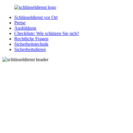
Zurück
zum
Schlüsseldienst vor Ort
Inhalt
SchluesseldienstDirekt.de
Ihre
Preise
Notlage
Ausbildung
wird
Checkliste: Wie schützen Sie sich?
gelöst!
Rechtliche Fragen
Sicherheitstechnik
Sicherheitsdienst