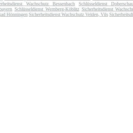
erheitsdienst Wachschutz Bessenbach
Schlüsseldienst Doberscha
bayern
Schlüsseldienst Wernberg-Köblitz
Sicherheitsdienst Wachsc
 Bad Hönningen
Sicherheitsdienst Wachschutz Velden, Vils
Sicherheits