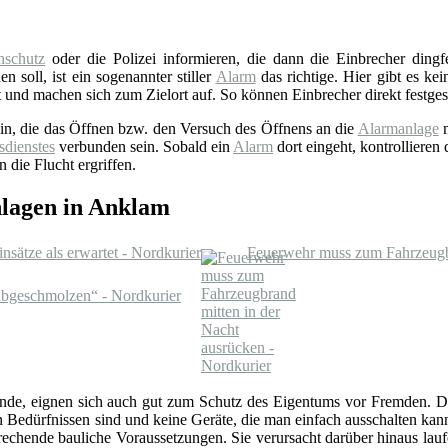
schutz
oder die Polizei informieren, die dann die Einbrecher ding
n soll, ist ein sogenannter stiller
Alarm
das richtige. Hier gibt es ke
 und machen sich zum Zielort auf. So können Einbrecher direkt festges
sein, die das Öffnen bzw. den Versuch des Öffnens an die
Alarmanlage
m
sdienstes
verbunden sein. Sobald ein
Alarm
dort eingeht, kontrollieren
 die Flucht ergriffen.
nlagen in Anklam
sätze als erwartet - Nordkurier
Feuerwehr muss zum Fahrzeugbr
abgeschmolzen“ - Nordkurier
hhunde, eignen sich auch gut zum Schutz des Eigentums vor Fremden. 
en Bedürfnissen sind und keine Geräte, die man einfach ausschalten ka
rechende bauliche Voraussetzungen. Sie verursacht darüber hinaus lau