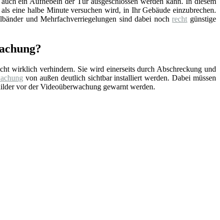
t auch ein Aufhebeln der Tür ausgeschlossen werden kann. In diesem
 als eine halbe Minute versuchen wird, in Ihr Gebäude einzubrechen.
ahlbänder und Mehrfachverriegelungen sind dabei noch
recht
günstige
wachung?
cht wirklich verhindern. Sie wird einerseits durch Abschreckung und
wachung
von außen deutlich sichtbar installiert werden. Dabei müssen
childer vor der Videoüberwachung gewarnt werden.