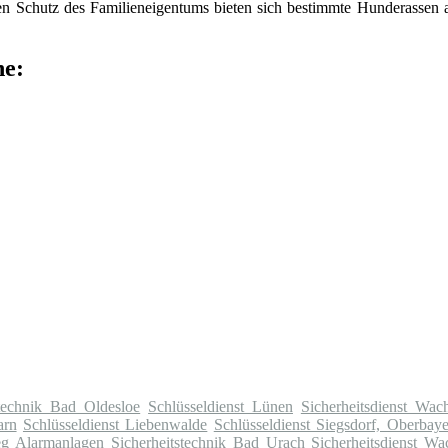
hen Schutz des Familieneigentums bieten sich bestimmte Hunderassen a
he:
technik Bad Oldesloe
Schlüsseldienst Lünen
Sicherheitsdienst Wac
arn
Schlüsseldienst Liebenwalde
Schlüsseldienst Siegsdorf, Oberbay
eg
Alarmanlagen Sicherheitstechnik Bad Urach
Sicherheitsdienst W