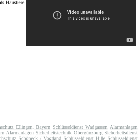
ls Haustiere
hschutz Ellingen, Bayern
Schlüsseldienst Wadgassen
Alarmanlagen
ern
Alarmanlagen Sicherheitstechnik Obergünzburg
Sicherheitsdienst
achschutz Schöneck / Vogtland
Schlüsseldienst Hille
Schlüsseldienst