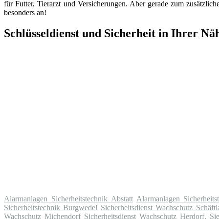
für Futter, Tierarzt und Versicherungen. Aber gerade zum zusätzlic
besonders an!
Schlüsseldienst und Sicherheit in Ihrer Nä
Alarmanlagen Sicherheitstechnik Abstatt
Alarmanlagen Sicherheits
Sicherheitstechnik Burgwedel
Sicherheitsdienst Wachschutz Schäftl
Wachschutz Michendorf
Sicherheitsdienst Wachschutz Herdorf, Si