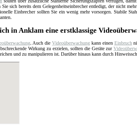
en
sollten über zusätzliche Stählerne Sicherungszapfen verfügen, dami
ie sich bereits dem Gelegenheitseinbrecher entledigt, der nicht mehr
ionelle Einbrecher sollten Sie ein wenig mehr vorsorgen. Stabile St
anten.
ich in Anklam eine erstklassige Videoüber
eoüberwachung
. Auch die
Videoüberwachung
kann einen
Einbruch
ni
bschreckende Wirkung zu erzielen, sollten die Geräte zur
Videoüber
rreichen und zu manipulieren ist. Darüber hinaus kann durch Hinweiss