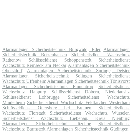
Alarmanlagen Sicherheitstechnik Burgwald, Eder
Alarmanlagen
Sicherheitstechnik Betzenhausen
Sicherheitsdienst Wachschutz
Rathenow
Schlüsseldienst Schöppenstedt
Sicherheitsdienst
Wachschutz Remseck am Neckar
Alarmanlagen Sicherheitstechnik
Oberstdorf
Alarmanlagen Sicherheitstechnik Springe, Deister
Alarmanlagen Sicherheitstechnik Solingen
Sicherheitsdienst
Wachschutz Uffenheim
Alarmanlagen Sicherheitstechnik Tönisvorst
Alarmanlagen Sicherheitstechnik Finnentrop
Sicherheitsdienst
Wachschutz Happurg
Schlüsseldienst Döbern, Niederlausitz
Schlüsseldienst Lohbrügge
Sicherheitsdienst Wachschutz
Mindelheim
Sicherheitsdienst Wachschutz Feldkirchen-Westerham
Schlüsseldienst Ottersberg bei Bremen
Sicherheitsdienst
Wachschutz Florstadt
Sicherheitsdienst Wachschutz Würselen
Sicherheitsdienst Wachschutz Liebenau, Kreis Nienburg
Alarmanlagen Sicherheitstechnik Itzehoe
Sicherheitsdienst
Wachschutz Barmstedt
Alarmanlagen Sicherheitstechnik Güdingen,