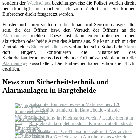
sondern der
Wachschutz
beziehungsweise die Polizei werden direkt
benachrichtigt und machen sich zum Zielort auf. So können
Einbrecher direkt festgesetzt werden.
Fenster und Türen sollten darüber hinaus mit Sensoren ausgestattet
sein, die das Öffnen bzw. den Versuch des Öffnens an die
Alarmanlage
melden. Diese löst dann einen optischen, einen
akustischen oder beide Arten des Alarms aus. Sie kann auch mit der
Zentrale eines
Sicherheitsdienstes
verbunden sein. Sobald ein
Alarm
dort eingeht, kontrollieren die Mitarbeiter des
Sicherheitsunternehmens das Gebäude. Oft müssen sie dann nur die
Alarmanlage
ausschalten. Die Einbrecher haben schon die Flucht
ergriffen.
News zum Sicherheitstechnik und
Alarmanlagen in Bargteheide
Auto unter tonnenschwerem Mähdrescher: 120
Einsatzkräfte trainieren in Bargteheide - shz.de
Brandstiftung im Kleingartenverein ? Laube brennt in
Bargteheide komplett nieder – Kripo ermittelt - shz.de
240 Senioren in Großhansdorf evakuiert: Verrauchtes
Zimmer löst Großeinsatz in Altenheim aus - shz.de