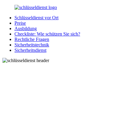
Zurück
zum
Schlüsseldienst vor Ort
Inhalt
SchluesseldienstDirekt.de
Ihre
Preise
Notlage
Ausbildung
wird
Checkliste: Wie schützen Sie sich?
gelöst!
Rechtliche Fragen
Sicherheitstechnik
Sicherheitsdienst