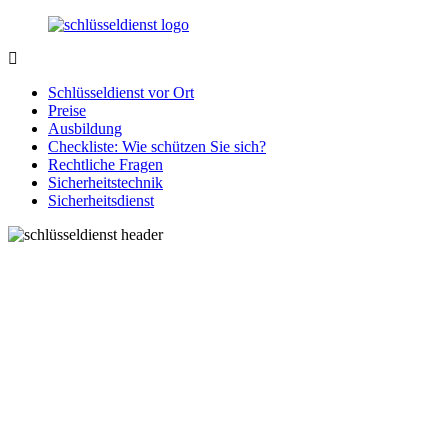
Zurück
zum
Inhalt
SchluesseldienstDirekt.de
Ihre
Notlage
Schlüsseldienst vor Ort
wird
Preise
gelöst!
Ausbildung
Checkliste: Wie schützen Sie sich?
Rechtliche Fragen
Sicherheitstechnik
Sicherheitsdienst