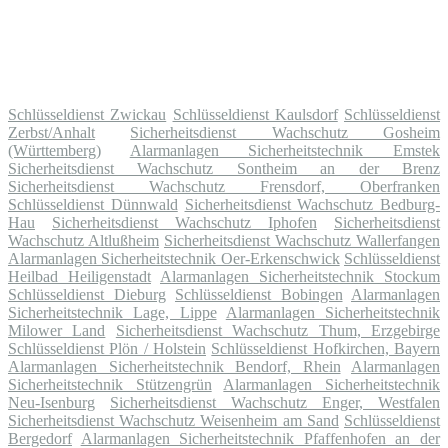
Schlüsseldienst Zwickau
Schlüsseldienst Kaulsdorf
Schlüsseldienst
Zerbst/Anhalt
Sicherheitsdienst Wachschutz Gosheim
(Württemberg)
Alarmanlagen Sicherheitstechnik Emstek
Sicherheitsdienst Wachschutz Sontheim an der Brenz
Sicherheitsdienst Wachschutz Frensdorf, Oberfranken
Schlüsseldienst Dünnwald
Sicherheitsdienst Wachschutz Bedburg-
Hau
Sicherheitsdienst Wachschutz Iphofen
Sicherheitsdienst
Wachschutz Altlußheim
Sicherheitsdienst Wachschutz Wallerfangen
Alarmanlagen Sicherheitstechnik Oer-Erkenschwick
Schlüsseldienst
Heilbad Heiligenstadt
Alarmanlagen Sicherheitstechnik Stockum
Schlüsseldienst Dieburg
Schlüsseldienst Bobingen
Alarmanlagen
Sicherheitstechnik Lage, Lippe
Alarmanlagen Sicherheitstechnik
Milower Land
Sicherheitsdienst Wachschutz Thum, Erzgebirge
Schlüsseldienst Plön / Holstein
Schlüsseldienst Hofkirchen, Bayern
Alarmanlagen Sicherheitstechnik Bendorf, Rhein
Alarmanlagen
Sicherheitstechnik Stützengrün
Alarmanlagen Sicherheitstechnik
Neu-Isenburg
Sicherheitsdienst Wachschutz Enger, Westfalen
Sicherheitsdienst Wachschutz Weisenheim am Sand
Schlüsseldienst
Bergedorf
Alarmanlagen Sicherheitstechnik Pfaffenhofen an der