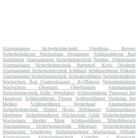
Alarmanlagen Sicherheitstechnik Friedberg, Bayern
Sicherheitsdienst Wachschutz Deggingen
Schlüsseldienst Bad
Staffelstein
Alarmanlagen Sicherheitstechnik Norden, Ostfriesland
Alarmanlagen Sicherheitstechnik Barnstorf, Kreis Diepholz
Alarmanlagen Sicherheitstechnik Schiltach
Schlüsseldienst Volkach
Alarmanlagen Sicherheitstechnik Schenkendöbern
Sicherheitsdienst
Wachschutz Bad Frankenhausen / Kyffhäuser
Sicherheitsdienst
Wachschutz Oberhaid, Oberfranken
Alarmanlagen
Sicherheitstechnik Halle (Westfalen)
Schlüsseldienst Pattensen bei
Hannover
Schlüsseldienst Füssen
Schlüsseldienst Niederau bei
Meißen
Schlüsseldienst Westerland
Alarmanlagen
Sicherheitstechnik Altdorf (Kreis Böblingen)
Schlüsseldienst
Herringen
Sicherheitsdienst Wachschutz Göda
Sicherheitsdienst
Wachschutz Beelitz, Mark
Schlüsseldienst Mittelbiberach
Alarmanlagen Sicherheitstechnik Miesbach
Sicherheitsdienst
Wachschutz Schellerten
Sicherheitsdienst Wachschutz Willstätt
Alarmanlagen Sicherheitstechnik Gehrden / Hannover