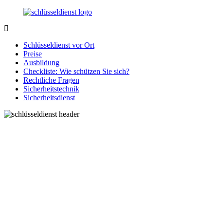
Zurück
zum
Inhalt
SchluesseldienstDirekt.de
Ihre
Notlage
Schlüsseldienst vor Ort
wird
Preise
gelöst!
Ausbildung
Checkliste: Wie schützen Sie sich?
Rechtliche Fragen
Sicherheitstechnik
Sicherheitsdienst