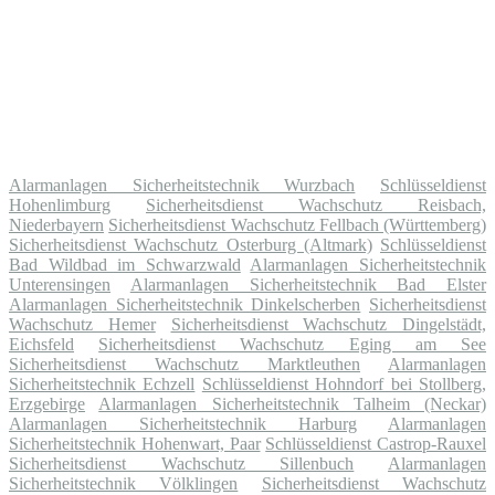
Alarmanlagen Sicherheitstechnik Wurzbach
Schlüsseldienst
Hohenlimburg
Sicherheitsdienst Wachschutz Reisbach,
Niederbayern
Sicherheitsdienst Wachschutz Fellbach (Württemberg)
Sicherheitsdienst Wachschutz Osterburg (Altmark)
Schlüsseldienst
Bad Wildbad im Schwarzwald
Alarmanlagen Sicherheitstechnik
Unterensingen
Alarmanlagen Sicherheitstechnik Bad Elster
Alarmanlagen Sicherheitstechnik Dinkelscherben
Sicherheitsdienst
Wachschutz Hemer
Sicherheitsdienst Wachschutz Dingelstädt,
Eichsfeld
Sicherheitsdienst Wachschutz Eging am See
Sicherheitsdienst Wachschutz Marktleuthen
Alarmanlagen
Sicherheitstechnik Echzell
Schlüsseldienst Hohndorf bei Stollberg,
Erzgebirge
Alarmanlagen Sicherheitstechnik Talheim (Neckar)
Alarmanlagen Sicherheitstechnik Harburg
Alarmanlagen
Sicherheitstechnik Hohenwart, Paar
Schlüsseldienst Castrop-Rauxel
Sicherheitsdienst Wachschutz Sillenbuch
Alarmanlagen
Sicherheitstechnik Völklingen
Sicherheitsdienst Wachschutz