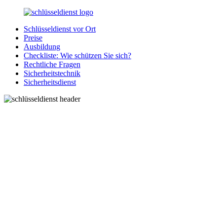
Zurück
zum
Schlüsseldienst vor Ort
Inhalt
SchluesseldienstDirekt.de
Ihre
Preise
Notlage
Ausbildung
wird
Checkliste: Wie schützen Sie sich?
gelöst!
Rechtliche Fragen
Sicherheitstechnik
Sicherheitsdienst