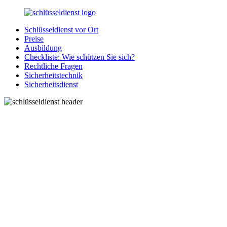
Zurück
zum
Schlüsseldienst vor Ort
Inhalt
SchluesseldienstDirekt.de
Ihre
Preise
Notlage
Ausbildung
wird
Checkliste: Wie schützen Sie sich?
gelöst!
Rechtliche Fragen
Sicherheitstechnik
Sicherheitsdienst