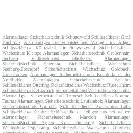
Alarmanlagen Sicherheitstechnik Schutterwald
Schlüsseldienst Groß
Buchholz
Alarmanlagen Sicherheitstechnik Wangen im Allgäu
Schlüsseldienst Königsfeld im Schwarzwald
Sicherheitsdienst
Wachschutz Kierspe
Alarmanlagen Sicherheitstechnik Großenhain,
Sachsen
Schlüsseldienst Blieskastel
Alarmanlagen
Sicherheitstechnik Saterland
Sicherheitsdienst Wachschutz
Saalburg-Ebersdorf
Sicherheitsdienst Wachschutz Goldbach,
Unterfranken
Alarmanlagen Sicherheitstechnik Buchholz in der
Nordheide
Alarmanlagen Sicherheitstechnik Bockum
Schlüsseldienst Otterfing
Sicherheitsdienst Wachschutz Rüsselsheim
Schlüsseldienst Kelsterbach
Sicherheitsdienst Wachschutz Rosenthal
Alarmanlagen Sicherheitstechnik Tornesch
Schlüsseldienst Naurod,
Taunus
Alarmanlagen Sicherheitstechnik Laufamholz
Alarmanlagen
Sicherheitstechnik Gründau
Sicherheitsdienst Wachschutz Lübz
Schlüsseldienst Zeuthen
Schlüsseldienst Heiligenhaus bei Velbert
Alarmanlagen Sicherheitstechnik Marxloh
Alarmanlagen
Sicherheitstechnik Appen, Kreis Pinneberg
Sicherheitsdienst
Wachschutz Espelkamp
Sicherheitsdienst Wachschutz Otterberg