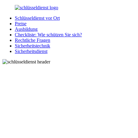
Zurück
zum
Schlüsseldienst vor Ort
Inhalt
SchluesseldienstDirekt.de
Ihre
Preise
Notlage
Ausbildung
wird
Checkliste: Wie schützen Sie sich?
gelöst!
Rechtliche Fragen
Sicherheitstechnik
Sicherheitsdienst