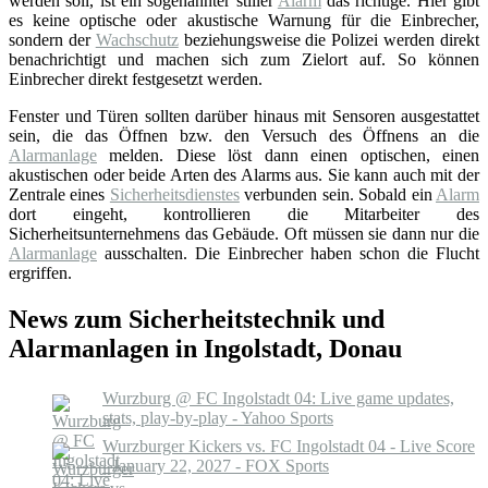
werden soll, ist ein sogenannter stiller
Alarm
das richtige. Hier gibt
es keine optische oder akustische Warnung für die Einbrecher,
sondern der
Wachschutz
beziehungsweise die Polizei werden direkt
benachrichtigt und machen sich zum Zielort auf. So können
Einbrecher direkt festgesetzt werden.
Fenster und Türen sollten darüber hinaus mit Sensoren ausgestattet
sein, die das Öffnen bzw. den Versuch des Öffnens an die
Alarmanlage
melden. Diese löst dann einen optischen, einen
akustischen oder beide Arten des Alarms aus. Sie kann auch mit der
Zentrale eines
Sicherheitsdienstes
verbunden sein. Sobald ein
Alarm
dort eingeht, kontrollieren die Mitarbeiter des
Sicherheitsunternehmens das Gebäude. Oft müssen sie dann nur die
Alarmanlage
ausschalten. Die Einbrecher haben schon die Flucht
ergriffen.
News zum Sicherheitstechnik und
Alarmanlagen in Ingolstadt, Donau
Wurzburg @ FC Ingolstadt 04: Live game updates,
stats, play-by-play - Yahoo Sports
Wurzburger Kickers vs. FC Ingolstadt 04 - Live Score
- January 22, 2027 - FOX Sports