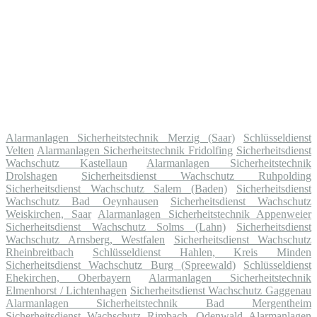
Alarmanlagen Sicherheitstechnik Merzig (Saar)
Schlüsseldienst
Velten
Alarmanlagen Sicherheitstechnik Fridolfing
Sicherheitsdienst
Wachschutz Kastellaun
Alarmanlagen Sicherheitstechnik
Drolshagen
Sicherheitsdienst Wachschutz Ruhpolding
Sicherheitsdienst Wachschutz Salem (Baden)
Sicherheitsdienst
Wachschutz Bad Oeynhausen
Sicherheitsdienst Wachschutz
Weiskirchen, Saar
Alarmanlagen Sicherheitstechnik Appenweier
Sicherheitsdienst Wachschutz Solms (Lahn)
Sicherheitsdienst
Wachschutz Arnsberg, Westfalen
Sicherheitsdienst Wachschutz
Rheinbreitbach
Schlüsseldienst Hahlen, Kreis Minden
Sicherheitsdienst Wachschutz Burg (Spreewald)
Schlüsseldienst
Ehekirchen, Oberbayern
Alarmanlagen Sicherheitstechnik
Elmenhorst / Lichtenhagen
Sicherheitsdienst Wachschutz Gaggenau
Alarmanlagen Sicherheitstechnik Bad Mergentheim
Sicherheitsdienst Wachschutz Rimbach, Odenwald
Alarmanlagen