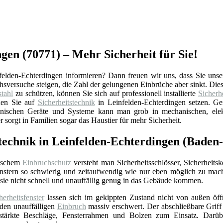
gen (70771) – Mehr Sicherheit für Sie!
lden-Echterdingen informieren? Dann freuen wir uns, dass Sie unser
ruchsversuche steigen, die Zahl der gelungenen Einbrüche aber sinkt. Di
tahl
zu schützen, können Sie sich auf professionell installierte
Sicherh
nen Sie auf
Sicherheitstechnik
in Leinfelden-Echterdingen setzen. Ge
chnischen Geräte und Systeme kann man grob in mechanischen, ele
sorgt in Familien sogar das Haustier für mehr Sicherheit.
stechnik in Leinfelden-Echterdingen (Bade
ischem
Einbruchschutz
versteht man Sicherheitsschlösser, Sicherheits
nstern so schwierig und zeitaufwendig wie nur eben möglich zu mac
sie nicht schnell und unauffällig genug in das Gebäude kommen.
herheitsfenster
lassen sich im gekippten Zustand nicht von außen öffne
 den unauffälligen
Einbruch
massiv erschwert. Der abschließbare Griff 
stärkte Beschläge, Fensterrahmen und Bolzen zum Einsatz. Darübe