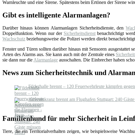
Warnleuchte und eine Sirene. Spätestens beim Ertönen der Sirene wir
Gibt es intelligente Alarmanlagen?
Darüber hinaus können Alarmanlagen Sicherheitsdienste, den
Wach
Doppelfunktion. Wenn nur der
Sicherheitsdienst
benachrichtigt werde
Wachschutz
beziehungsweise die Polizei werden direkt benachrichtigt
Fenster und Türen sollten darüber hinaus mit Sensoren ausgestattet 
Arten des Alarms aus. Sie kann auch mit der Zentrale eines
Sicherheit
sie dann nur die
Alarmanlage
ausschalten. Die Einbrecher haben schon
News zum Sicherheitstechnik und Alarman
Filderhalle brennt – 120 Feuerwehrleute kämpfen gege
Adventskranz brennt am Flughafen Stuttgart: 240 Gäste
Familienhund für mehr Sicherheit in Lein
Tiere, die ein Territorialverhalten zeigen, wie beispielsweise Wac