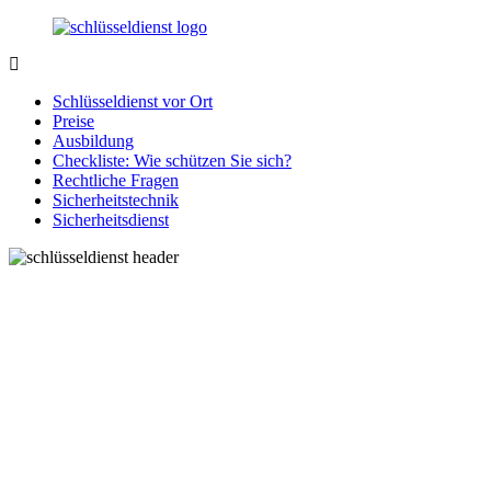
Zurück
zum
Inhalt
SchluesseldienstDirekt.de
Ihre
Notlage
Schlüsseldienst vor Ort
wird
Preise
gelöst!
Ausbildung
Checkliste: Wie schützen Sie sich?
Rechtliche Fragen
Sicherheitstechnik
Sicherheitsdienst