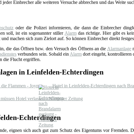
d jeder Einbrecher alle weiteren Versuche abbrechen und das Weite suc
schutz
oder die Polizei informieren, die dann die Einbrecher ding
n soll, ist ein sogenannter stiller
Alarm
das richtige. Hier gibt es ke
 und machen sich zum Zielort auf. So können Einbrecher direkt festges
sein, die das Öffnen bzw. den Versuch des Öffnens an die
Alarmanlage
m
sdienstes
verbunden sein. Sobald ein
Alarm
dort eingeht, kontrollieren
 die Flucht ergriffen.
lagen in Leinfelden-Echterdingen
n die Flammen - Joyn
Hotel in Leinfelden-Echterdingen nach Bra
 müssen Hotel verlassen - Nürtinger Zeitung
felden-Echterdingen
hhunde, eignen sich auch gut zum Schutz des Eigentums vor Fremden. 