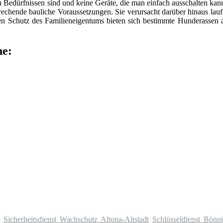
en Bedürfnissen sind und keine Geräte, die man einfach ausschalten ka
rechende bauliche Voraussetzungen. Sie verursacht darüber hinaus lau
hen Schutz des Familieneigentums bieten sich bestimmte Hunderassen a
he:
Sicherheitsdienst Wachschutz Altona-Altstadt
Schlüsseldienst Bönn