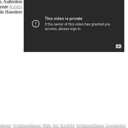
nn. Außerdem
fende
Kosten
ls Haustiere
igheim
Schlüsseldienst Hüls bei Krefeld
Schlüsseldienst Gersthofen