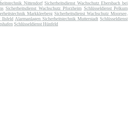
eitstechnik Nittendorf
Sicherheitsdienst Wachschutz Ebersbach bei
ms
Sicherheitsdienst Wachschutz Pforzheim
Schlüsseldienst Pelkum
erheitstechnik Markkleeberg
Sicherheitsdienst Wachschutz Moorsee,
 Ilsfeld
Alarmanlagen Sicherheitstechnik Mutterstadt
Schlüsseldienst
gshafen
Schlüsseldienst Hünfeld