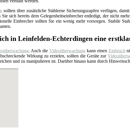
assen verbaut werden.
en
sollten über zusätzliche Stählerne Sicherungszapfen verfügen, dami
ie sich bereits dem Gelegenheitseinbrecher entledigt, der nicht mehr
ionelle Einbrecher sollten Sie ein wenig mehr vorsorgen. Stabile St
anten.
ich in Leinfelden-Echterdingen eine erstkl
eoüberwachung
. Auch die
Videoüberwachung
kann einen
Einbruch
ni
bschreckende Wirkung zu erzielen, sollten die Geräte zur
Videoüber
rreichen und zu manipulieren ist. Darüber hinaus kann durch Hinweiss