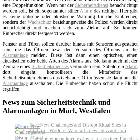
eine Doppelfunktion. Wenn nur der
Sicherheitsdienst
benachrichtigt
werden soll, ist ein sogenannter stiller
Alarm
das richtige. Hier gibt
es keine optische oder akustische Warnung für die Einbrecher,
sondern der
Wachschutz
beziehungsweise die Polizei werden direkt
benachrichtigt und machen sich zum Zielort auf. So können
Einbrecher direkt festgesetzt werden.
Fenster und Türen sollten darüber hinaus mit Sensoren ausgestattet
sein, die das Öffnen bzw. den Versuch des Öffnens an die
Alarmanlage
melden. Diese löst dann einen optischen, einen
akustischen oder beide Arten des Alarms aus. Sie kann auch mit der
Zentrale eines
Sicherheitsdienstes
verbunden sein. Sobald ein
Alarm
dort eingeht, kontrollieren die Mitarbeiter des
Sicherheitsunternehmens das Gebäude. Oft müssen sie dann nur die
Alarmanlage
ausschalten. Die Einbrecher haben schon die Flucht
ergriffen.
News zum Sicherheitstechnik und
Alarmanlagen in Marl, Westfalen
Face New Challenges and Disrupt Ritual Sites in
12.0.5 — World of Warcraft - news.blizzard.com
Laughing woman lured ex-lover to shop then filmed as