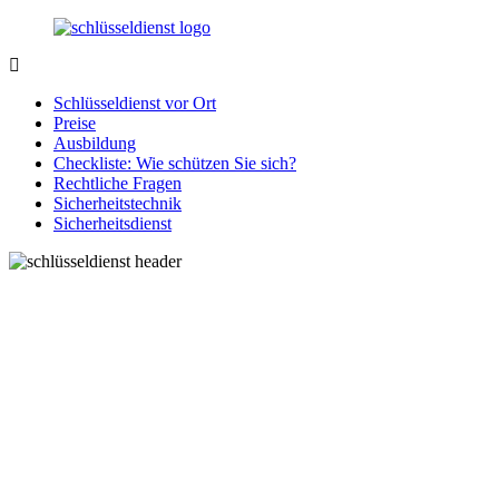
Zurück
zum
Inhalt
SchluesseldienstDirekt.de
Ihre
Notlage
Schlüsseldienst vor Ort
wird
Preise
gelöst!
Ausbildung
Checkliste: Wie schützen Sie sich?
Rechtliche Fragen
Sicherheitstechnik
Sicherheitsdienst