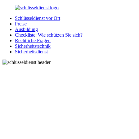
Zurück
zum
Schlüsseldienst vor Ort
Inhalt
SchluesseldienstDirekt.de
Ihre
Preise
Notlage
Ausbildung
wird
Checkliste: Wie schützen Sie sich?
gelöst!
Rechtliche Fragen
Sicherheitstechnik
Sicherheitsdienst