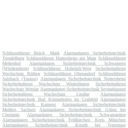
Schlüsseldienst Brück, Mark
Alarmanlagen Sicherheitstechnik
Trendelburg
Schlüsseldienst Hattersheim am Main
Schlüsseldienst
Mettenhof
Alarmanlagen Sicherheitstechnik Schwaigern
(Württemberg)
Schlüsseldienst Hoheluft-West
Sicherheitsdienst
Wachschutz Rüthen
Schlüsseldienst Oberaudorf
Schlüsseldienst
Sulzbach (Taunus)
Alarmanlagen Sicherheitstechnik Nettersheim
Sicherheitsdienst Wachschutz Winterlingen
Sicherheitsdienst
Wachschutz Wetzlar
Alarmanlagen Sicherheitstechnik Sevinghausen
Sicherheitsdienst Wachschutz Lindlar
Alarmanlagen
Sicherheitstechnik Bad Königshofen im Grabfeld
Alarmanlagen
Sicherheitstechnik Kamenz
Alarmanlagen Sicherheitstechnik
Meißen, Sachsen
Alarmanlagen Sicherheitstechnik Grüna bei
Chemnitz
Alarmanlagen Sicherheitstechnik Schwanstetten
Alarmanlagen Sicherheitstechnik Feldkirchen, Kreis München
Alarmanlagen Sicherheitstechnik Kreuth bei Tegernsee