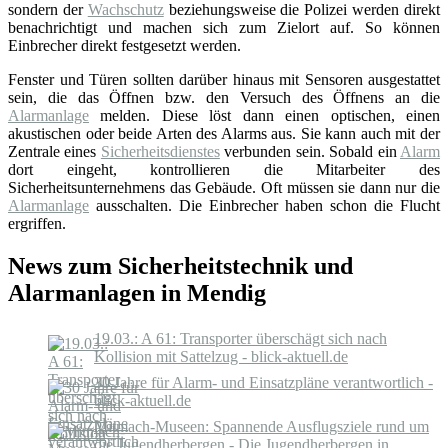
sondern der
Wachschutz
beziehungsweise die Polizei werden direkt
benachrichtigt und machen sich zum Zielort auf. So können
Einbrecher direkt festgesetzt werden.
Fenster und Türen sollten darüber hinaus mit Sensoren ausgestattet
sein, die das Öffnen bzw. den Versuch des Öffnens an die
Alarmanlage
melden. Diese löst dann einen optischen, einen
akustischen oder beide Arten des Alarms aus. Sie kann auch mit der
Zentrale eines
Sicherheitsdienstes
verbunden sein. Sobald ein
Alarm
dort eingeht, kontrollieren die Mitarbeiter des
Sicherheitsunternehmens das Gebäude. Oft müssen sie dann nur die
Alarmanlage
ausschalten. Die Einbrecher haben schon die Flucht
ergriffen.
News zum Sicherheitstechnik und
Alarmanlagen in Mendig
19.03.: A 61: Transporter überschägt sich nach
Kollision mit Sattelzug - blick-aktuell.de
30 Jahre für Alarm- und Einsatzpläne verantwortlich -
blick-aktuell.de
Mitmach-Museen: Spannende Ausflugsziele rund um
die Jugendherbergen - Die Jugendherbergen in