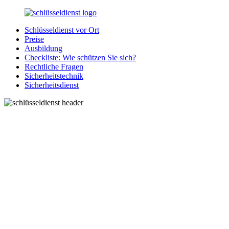
Zurück
zum
Schlüsseldienst vor Ort
Inhalt
SchluesseldienstDirekt.de
Ihre
Preise
Notlage
Ausbildung
wird
Checkliste: Wie schützen Sie sich?
gelöst!
Rechtliche Fragen
Sicherheitstechnik
Sicherheitsdienst