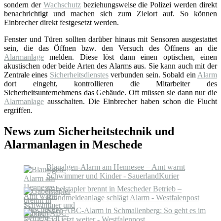
sondern der
Wachschutz
beziehungsweise die Polizei werden direkt
benachrichtigt und machen sich zum Zielort auf. So können
Einbrecher direkt festgesetzt werden.
Fenster und Türen sollten darüber hinaus mit Sensoren ausgestattet
sein, die das Öffnen bzw. den Versuch des Öffnens an die
Alarmanlage
melden. Diese löst dann einen optischen, einen
akustischen oder beide Arten des Alarms aus. Sie kann auch mit der
Zentrale eines
Sicherheitsdienstes
verbunden sein. Sobald ein
Alarm
dort eingeht, kontrollieren die Mitarbeiter des
Sicherheitsunternehmens das Gebäude. Oft müssen sie dann nur die
Alarmanlage
ausschalten. Die Einbrecher haben schon die Flucht
ergriffen.
News zum Sicherheitstechnik und
Alarmanlagen in Meschede
Blaualgen-Alarm am Hennesee – Amt warnt
Schwimmer und Kinder - SauerlandKurier
Gabelstapler brennt in Mescheder Betrieb –
Brandmeldeanlage schlägt Alarm - Westfalenpost
Nach ABC-Alarm in Schmallenberg: So geht es im
Lidl jetzt weiter - Westfalenpost