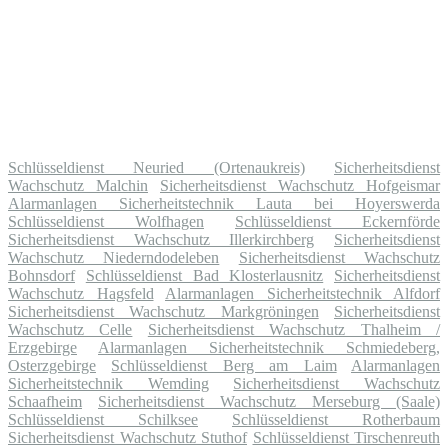
Schlüsseldienst Neuried (Ortenaukreis)
Sicherheitsdienst
Wachschutz Malchin
Sicherheitsdienst Wachschutz Hofgeismar
Alarmanlagen Sicherheitstechnik Lauta bei Hoyerswerda
Schlüsseldienst Wolfhagen
Schlüsseldienst Eckernförde
Sicherheitsdienst Wachschutz Illerkirchberg
Sicherheitsdienst
Wachschutz Niederndodeleben
Sicherheitsdienst Wachschutz
Bohnsdorf
Schlüsseldienst Bad Klosterlausnitz
Sicherheitsdienst
Wachschutz Hagsfeld
Alarmanlagen Sicherheitstechnik Alfdorf
Sicherheitsdienst Wachschutz Markgröningen
Sicherheitsdienst
Wachschutz Celle
Sicherheitsdienst Wachschutz Thalheim /
Erzgebirge
Alarmanlagen Sicherheitstechnik Schmiedeberg,
Osterzgebirge
Schlüsseldienst Berg am Laim
Alarmanlagen
Sicherheitstechnik Wemding
Sicherheitsdienst Wachschutz
Schaafheim
Sicherheitsdienst Wachschutz Merseburg (Saale)
Schlüsseldienst Schilksee
Schlüsseldienst Rotherbaum
Sicherheitsdienst Wachschutz Stuthof
Schlüsseldienst Tirschenreuth