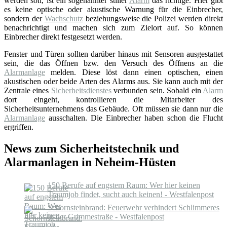
werden soll, ist ein sogenannter stiller
Alarm
das richtige. Hier gibt
es keine optische oder akustische Warnung für die Einbrecher,
sondern der
Wachschutz
beziehungsweise die Polizei werden direkt
benachrichtigt und machen sich zum Zielort auf. So können
Einbrecher direkt festgesetzt werden.
Fenster und Türen sollten darüber hinaus mit Sensoren ausgestattet
sein, die das Öffnen bzw. den Versuch des Öffnens an die
Alarmanlage
melden. Diese löst dann einen optischen, einen
akustischen oder beide Arten des Alarms aus. Sie kann auch mit der
Zentrale eines
Sicherheitsdienstes
verbunden sein. Sobald ein
Alarm
dort eingeht, kontrollieren die Mitarbeiter des
Sicherheitsunternehmens das Gebäude. Oft müssen sie dann nur die
Alarmanlage
ausschalten. Die Einbrecher haben schon die Flucht
ergriffen.
News zum Sicherheitstechnik und
Alarmanlagen in Neheim-Hüsten
150 Berufe auf engstem Raum: Wer hier keinen
Traumjob findet, sucht auch keinen! - Westfalenpost
Schornsteinbrand: Feuerwehr verhindert Schlimmeres
in der Grimmestraße - Westfalenpost