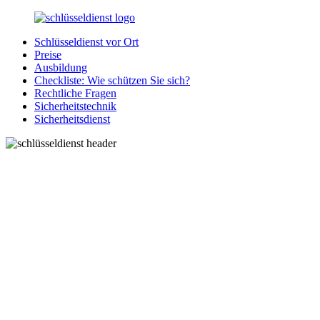
Zurück
zum
Schlüsseldienst vor Ort
Inhalt
SchluesseldienstDirekt.de
Ihre
Preise
Notlage
Ausbildung
wird
Checkliste: Wie schützen Sie sich?
gelöst!
Rechtliche Fragen
Sicherheitstechnik
Sicherheitsdienst