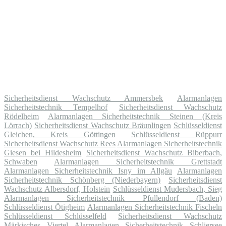
Sicherheitsdienst Wachschutz Ammersbek
Alarmanlagen
Sicherheitstechnik Tempelhof
Sicherheitsdienst Wachschutz
Rödelheim
Alarmanlagen Sicherheitstechnik Steinen (Kreis
Lörrach)
Sicherheitsdienst Wachschutz Bräunlingen
Schlüsseldienst
Gleichen, Kreis Göttingen
Schlüsseldienst Rüppurr
Sicherheitsdienst Wachschutz Rees
Alarmanlagen Sicherheitstechnik
Giesen bei Hildesheim
Sicherheitsdienst Wachschutz Biberbach,
Schwaben
Alarmanlagen Sicherheitstechnik Grettstadt
Alarmanlagen Sicherheitstechnik Isny im Allgäu
Alarmanlagen
Sicherheitstechnik Schönberg (Niederbayern)
Sicherheitsdienst
Wachschutz Albersdorf, Holstein
Schlüsseldienst Mudersbach, Sieg
Alarmanlagen Sicherheitstechnik Pfullendorf (Baden)
Schlüsseldienst Ötigheim
Alarmanlagen Sicherheitstechnik Fischeln
Schlüsseldienst Schlüsselfeld
Sicherheitsdienst Wachschutz
Märkisches Viertel
Alarmanlagen Sicherheitstechnik Schliersee