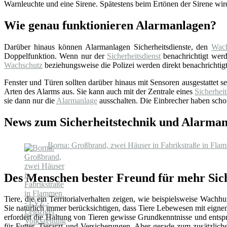
Warnleuchte und eine Sirene. Spätestens beim Ertönen der Sirene wir
Wie genau funktionieren Alarmanlagen?
Darüber hinaus können Alarmanlagen Sicherheitsdienste, den
Wach
Doppelfunktion. Wenn nur der
Sicherheitsdienst
benachrichtigt werde
Wachschutz
beziehungsweise die Polizei werden direkt benachrichtigt
Fenster und Türen sollten darüber hinaus mit Sensoren ausgestattet 
Arten des Alarms aus. Sie kann auch mit der Zentrale eines
Sicherheit
sie dann nur die
Alarmanlage
ausschalten. Die Einbrecher haben schon
News zum Sicherheitstechnik und Alarmanl
Borna: Großbrand, zwei Häuser in Fabrikstraße in Fla
Des Menschen bester Freund für mehr Sich
Tiere, die ein Territorialverhalten zeigen, wie beispielsweise Wac
Sie natürlich immer berücksichtigen, dass Tiere Lebewesen mit eign
erfordert die Haltung von Tieren gewisse Grundkenntnisse und entsp
für Futter, Tierarzt und Versicherungen. Aber gerade zum zusätzlic