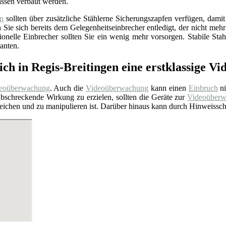
assen verbaut werden.
en
sollten über zusätzliche Stählerne Sicherungszapfen verfügen, dami
ie sich bereits dem Gelegenheitseinbrecher entledigt, der nicht mehr
ionelle Einbrecher sollten Sie ein wenig mehr vorsorgen. Stabile St
anten.
ich in Regis-Breitingen eine erstklassige 
eoüberwachung
. Auch die
Videoüberwachung
kann einen
Einbruch
ni
bschreckende Wirkung zu erzielen, sollten die Geräte zur
Videoüber
rreichen und zu manipulieren ist. Darüber hinaus kann durch Hinweiss