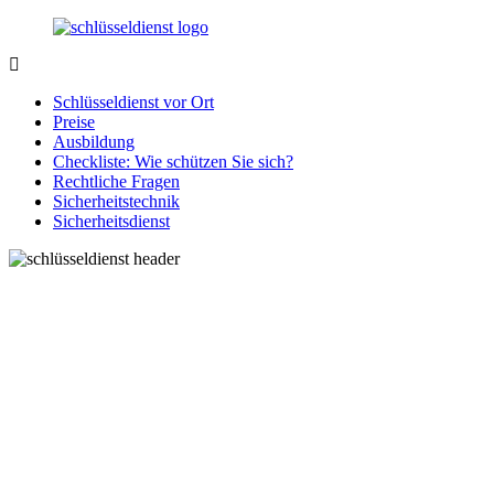
Zurück
zum
Inhalt
SchluesseldienstDirekt.de
Ihre
Notlage
Schlüsseldienst vor Ort
wird
Preise
gelöst!
Ausbildung
Checkliste: Wie schützen Sie sich?
Rechtliche Fragen
Sicherheitstechnik
Sicherheitsdienst