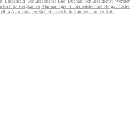
st Lingenfeld
Schlüsseldienst Bad Buchau
Schlüsseldienst Werther
Wachschutz Bergkamen
Alarmanlagen Sicherheitstechnik Berga / Elster
Helbra
Alarmanlagen Sicherheitstechnik Hattingen an der Ruhr