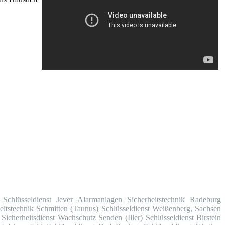
Schlüsseldienst Jever
Alarmanlagen Sicherheitstechnik Radeburg
eitstechnik Schmitten (Taunus)
Schlüsseldienst Weißenberg, Sachsen
Sicherheitsdienst Wachschutz Senden (Iller)
Schlüsseldienst Birstein