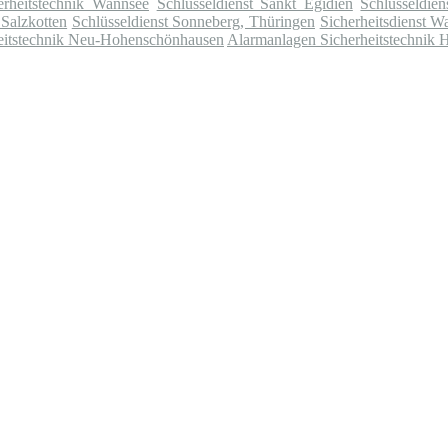
erheitstechnik Wannsee
Schlüsseldienst Sankt Egidien
Schlüsseldien
 Salzkotten
Schlüsseldienst Sonneberg, Thüringen
Sicherheitsdienst 
eitstechnik Neu-Hohenschönhausen
Alarmanlagen Sicherheitstechnik 