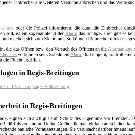
d jeder Einbrecher alle weiteren Versuche abbrechen und das Weite suc
schutz
oder die Polizei informieren, die dann die Einbrecher ding
n soll, ist ein sogenannter stiller
Alarm
das richtige. Hier gibt es ke
 und machen sich zum Zielort auf. So können Einbrecher direkt festges
sein, die das Öffnen bzw. den Versuch des Öffnens an die
Alarmanlage
m
sdienstes
verbunden sein. Sobald ein
Alarm
dort eingeht, kontrollieren
 die Flucht ergriffen.
agen in Regis-Breitingen
mmen - LVZ - Leipziger Volkszeitung
erheit in Regis-Breitingen
hhunde, eignen sich auch gut zum Schutz des Eigentums vor Fremden. 
en Bedürfnissen sind und keine Geräte, die man einfach ausschalten ka
rechende bauliche Voraussetzungen. Sie verursacht darüber hinaus lau
hen Schutz des Familieneigentums bieten sich bestimmte Hunderassen a