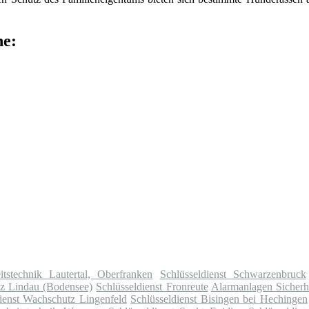
he:
tstechnik Lautertal, Oberfranken
Schlüsseldienst Schwarzenbruck
tz Lindau (Bodensee)
Schlüsseldienst Fronreute
Alarmanlagen Sicherh
dienst Wachschutz Lingenfeld
Schlüsseldienst Bisingen bei Hechingen