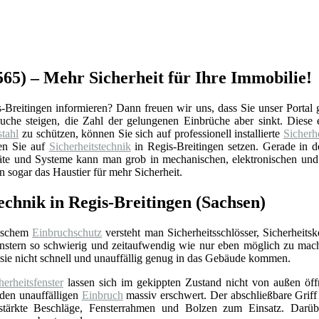
565) – Mehr Sicherheit für Ihre Immobilie!
Breitingen informieren? Dann freuen wir uns, dass Sie unser Portal 
ersuche steigen, die Zahl der gelungenen Einbrüche aber sinkt. Dies
tahl
zu schützen, können Sie sich auf professionell installierte
Sicherh
en Sie auf
Sicherheitstechnik
in Regis-Breitingen setzen. Gerade in d
eräte und Systeme kann man grob in mechanischen, elektronischen un
 sogar das Haustier für mehr Sicherheit.
technik in Regis-Breitingen (Sachsen)
ischem
Einbruchschutz
versteht man Sicherheitsschlösser, Sicherheits
nstern so schwierig und zeitaufwendig wie nur eben möglich zu mac
sie nicht schnell und unauffällig genug in das Gebäude kommen.
herheitsfenster
lassen sich im gekippten Zustand nicht von außen öffne
 den unauffälligen
Einbruch
massiv erschwert. Der abschließbare Griff 
stärkte Beschläge, Fensterrahmen und Bolzen zum Einsatz. Darübe