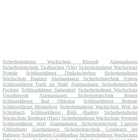
Sicherheitsdienst Wachschutz Rheurdt
Alarmanlagen
Sicherheitstechnik Taufkirchen (Vils)
Sicherheitsdienst Wachschutz
Nottuln
Schlüsseldienst Dinkelscherben
Sicherheitsdienst
Wachschutz Bautzen
Alarmanlagen Sicherheitstechnik Asperg
Schlüsseldienst Furth im Wald
Alarmanlagen Sicherheitstechnik
Pocking
Schlüsseldienst Stahnsdorf
Sicherheitsdienst Wachschutz
Visselhövede
Alarmanlagen Sicherheitstechnik Bönen
Schlüsseldienst Bad Oldesloe
Schlüsseldienst Bohmte
Schlüsseldienst Mönkeberg
Sicherheitsdienst Wachschutz Weil im
Schönbuch
Schlüsseldienst Bühl (Baden)
Sicherheitsdienst
Wachschutz Ilsenburg (Harz)
Sicherheitsdienst Wachschutz Westend
Schlüsseldienst Werl
Alarmanlagen Sicherheitstechnik Cappeln
(Oldenburg)
Alarmanlagen Sicherheitstechnik Geislingen bei
Balingen
Schlüsseldienst Großharthau
Sicherheitsdienst Wachschutz