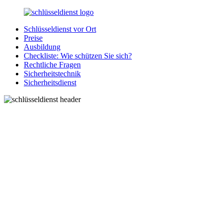
Zurück
zum
Schlüsseldienst vor Ort
Inhalt
SchluesseldienstDirekt.de
Ihre
Preise
Notlage
Ausbildung
wird
Checkliste: Wie schützen Sie sich?
gelöst!
Rechtliche Fragen
Sicherheitstechnik
Sicherheitsdienst