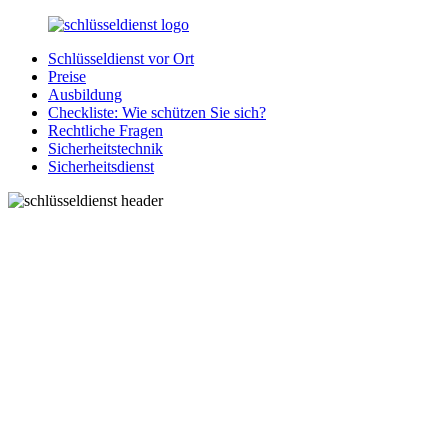
Zurück
zum
Schlüsseldienst vor Ort
Inhalt
SchluesseldienstDirekt.de
Ihre
Preise
Notlage
Ausbildung
wird
Checkliste: Wie schützen Sie sich?
gelöst!
Rechtliche Fragen
Sicherheitstechnik
Sicherheitsdienst