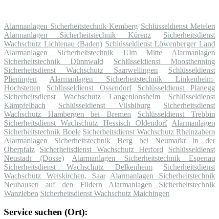
Alarmanlagen Sicherheitstechnik Kemberg
Schlüsseldienst Metelen
Alarmanlagen Sicherheitstechnik Kürenz
Sicherheitsdienst
Wachschutz Lichtenau (Baden)
Schlüsseldienst Löwenberger Land
Alarmanlagen Sicherheitstechnik Ulm Mitte
Alarmanlagen
Sicherheitstechnik Dünnwald
Schlüsseldienst Moosthenning
Sicherheitsdienst Wachschutz Saarwellingen
Schlüsseldienst
Plieningen
Alarmanlagen Sicherheitstechnik Linkenheim-
Hochstetten
Schlüsseldienst Ossendorf
Schlüsseldienst Planegg
Sicherheitsdienst Wachschutz Langenlonsheim
Schlüsseldienst
Kämpfelbach
Schlüsseldienst Vilsbiburg
Sicherheitsdienst
Wachschutz Hambergen bei Bremen
Schlüsseldienst Trebbin
Sicherheitsdienst Wachschutz Hessisch Oldendorf
Alarmanlagen
Sicherheitstechnik Boele
Sicherheitsdienst Wachschutz Rheinzabern
Alarmanlagen Sicherheitstechnik Berg bei Neumarkt in der
Oberpfalz
Sicherheitsdienst Wachschutz Herford
Schlüsseldienst
Neustadt (Dosse)
Alarmanlagen Sicherheitstechnik Espenau
Sicherheitsdienst Wachschutz Delkenheim
Sicherheitsdienst
Wachschutz Weiskirchen, Saar
Alarmanlagen Sicherheitstechnik
Neuhausen auf den Fildern
Alarmanlagen Sicherheitstechnik
Wanzleben
Sicherheitsdienst Wachschutz Maichingen
Service suchen (Ort):