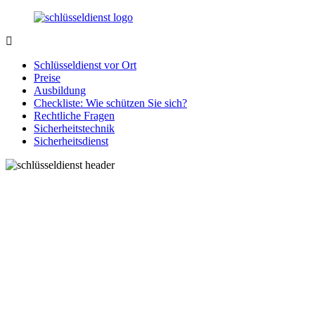
Zurück
zum
Inhalt
SchluesseldienstDirekt.de
Ihre
Notlage
Schlüsseldienst vor Ort
wird
Preise
gelöst!
Ausbildung
Checkliste: Wie schützen Sie sich?
Rechtliche Fragen
Sicherheitstechnik
Sicherheitsdienst