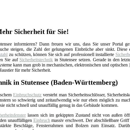
Mehr Sicherheit für Sie!
ensee informieren? Dann freuen wir uns, dass Sie unser Portal ge
ersuche steigen, die Zahl der gelungenen Einbrüche aber sinkt. Dies
tahl
zu schützen, können Sie sich auf professionell installierte
Sicherh
en Sie auf
Sicherheitstechnik
in Stutensee setzen. Gerade in den letz
Systeme kann man grob in mechanischen, elektronischen und optischen
austier für mehr Sicherheit.
chnik in Stutensee (Baden-Württemberg)
ischem
Einbruchschutz
versteht man Sicherheitsschlösser, Sicherheits
nstern so schwierig und zeitaufwendig wie nur eben möglich zu mac
sie nicht schnell und unauffällig genug in das Gebäude kommen.
herheitsfenster
lassen sich im gekippten Zustand nicht von außen öffne
 den unauffälligen
Einbruch
massiv erschwert. Der abschließbare Griff 
stärkte Beschläge, Fensterrahmen und Bolzen zum Einsatz. Darübe