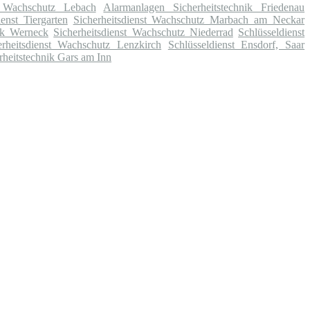
st Wachschutz Lebach
Alarmanlagen Sicherheitstechnik Friedenau
ienst Tiergarten
Sicherheitsdienst Wachschutz Marbach am Neckar
ik Werneck
Sicherheitsdienst Wachschutz Niederrad
Schlüsseldienst
erheitsdienst Wachschutz Lenzkirch
Schlüsseldienst Ensdorf, Saar
heitstechnik Gars am Inn