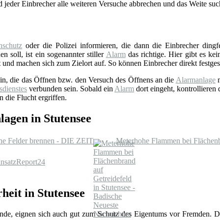
d jeder Einbrecher alle weiteren Versuche abbrechen und das Weite suc
schutz
oder die Polizei informieren, die dann die Einbrecher ding
n soll, ist ein sogenannter stiller
Alarm
das richtige. Hier gibt es ke
 und machen sich zum Zielort auf. So können Einbrecher direkt festges
sein, die das Öffnen bzw. den Versuch des Öffnens an die
Alarmanlage
m
sdienstes
verbunden sein. Sobald ein
Alarm
dort eingeht, kontrollieren
 die Flucht ergriffen.
agen in Stutensee
ne Felder brennen - DIE ZEIT
Meterhohe Flammen bei Flächenbr
insatzReport24
heit in Stutensee
hhunde, eignen sich auch gut zum Schutz des Eigentums vor Fremden. 