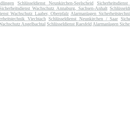
dlingen
Schlüsseldienst Neunkirchen-Seelscheid
Sicherheitsdien
Sicherheitsdienst Wachschutz Annaburg, Sachsen-Anhalt
Schlüsseld
dienst Wachschutz Laaber, Oberpfalz
Alarmanlagen Sicherheitstechn
rheitstechnik Viechtach
Schlüsseldienst Neunkirchen / Saar
Sich
 Wachschutz Angelbachtal
Schlüsseldienst Raesfeld
Alarmanlagen Sicher