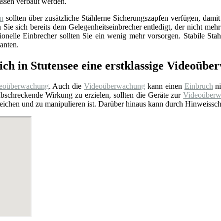
assen verbaut werden.
en
sollten über zusätzliche Stählerne Sicherungszapfen verfügen, dami
ie sich bereits dem Gelegenheitseinbrecher entledigt, der nicht mehr
ionelle Einbrecher sollten Sie ein wenig mehr vorsorgen. Stabile St
anten.
ich in Stutensee eine erstklassige Videoüb
eoüberwachung
. Auch die
Videoüberwachung
kann einen
Einbruch
ni
bschreckende Wirkung zu erzielen, sollten die Geräte zur
Videoüber
rreichen und zu manipulieren ist. Darüber hinaus kann durch Hinweiss