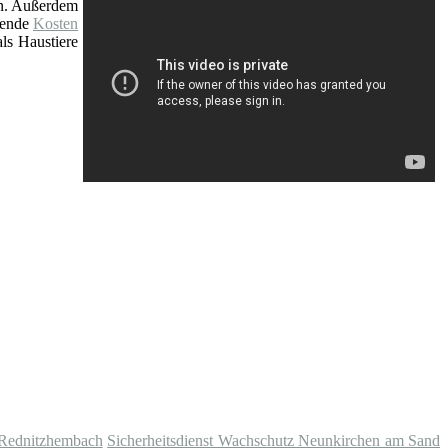
nn. Außerdem
fende
Kosten
ls Haustiere
 Rednitzhembach
Sicherheitsdienst Wachschutz Neunkirchen am Sand