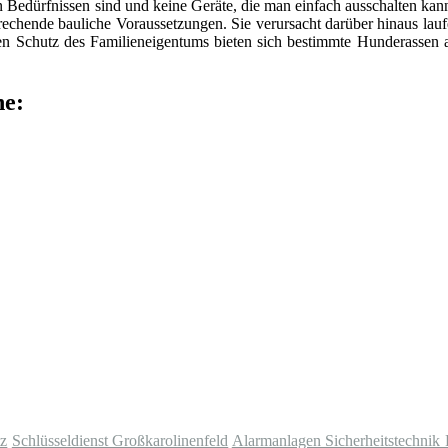
en Bedürfnissen sind und keine Geräte, die man einfach ausschalten ka
rechende bauliche Voraussetzungen. Sie verursacht darüber hinaus lau
hen Schutz des Familieneigentums bieten sich bestimmte Hunderassen a
he:
tz
Schlüsseldienst Großkarolinenfeld
Alarmanlagen Sicherheitstechnik