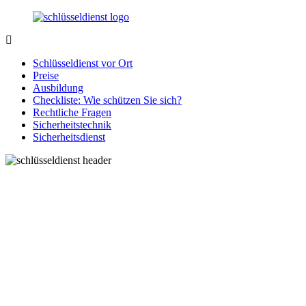
Zurück
zum
Inhalt
SchluesseldienstDirekt.de
Ihre
Notlage
Schlüsseldienst vor Ort
wird
Preise
gelöst!
Ausbildung
Checkliste: Wie schützen Sie sich?
Rechtliche Fragen
Sicherheitstechnik
Sicherheitsdienst