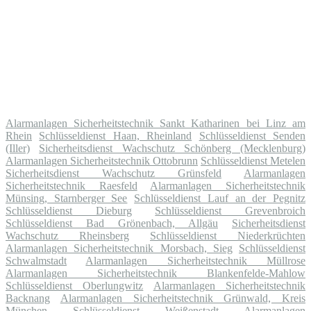
Alarmanlagen Sicherheitstechnik Sankt Katharinen bei Linz am
Rhein
Schlüsseldienst Haan, Rheinland
Schlüsseldienst Senden
(Iller)
Sicherheitsdienst Wachschutz Schönberg (Mecklenburg)
Alarmanlagen Sicherheitstechnik Ottobrunn
Schlüsseldienst Metelen
Sicherheitsdienst Wachschutz Grünsfeld
Alarmanlagen
Sicherheitstechnik Raesfeld
Alarmanlagen Sicherheitstechnik
Münsing, Starnberger See
Schlüsseldienst Lauf an der Pegnitz
Schlüsseldienst Dieburg
Schlüsseldienst Grevenbroich
Schlüsseldienst Bad Grönenbach, Allgäu
Sicherheitsdienst
Wachschutz Rheinsberg
Schlüsseldienst Niederkrüchten
Alarmanlagen Sicherheitstechnik Morsbach, Sieg
Schlüsseldienst
Schwalmstadt
Alarmanlagen Sicherheitstechnik Müllrose
Alarmanlagen Sicherheitstechnik Blankenfelde-Mahlow
Schlüsseldienst Oberlungwitz
Alarmanlagen Sicherheitstechnik
Backnang
Alarmanlagen Sicherheitstechnik Grünwald, Kreis
München
Schlüsseldienst Weißenstadt
Alarmanlagen