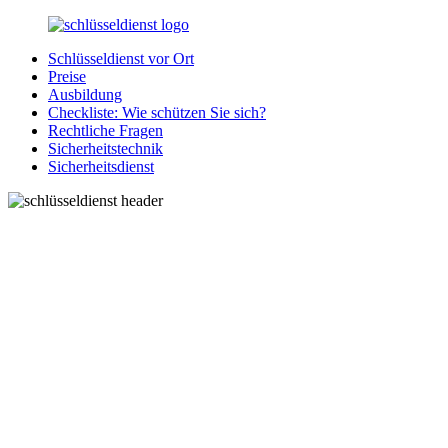
Zurück
zum
Schlüsseldienst vor Ort
Inhalt
SchluesseldienstDirekt.de
Ihre
Preise
Notlage
Ausbildung
wird
Checkliste: Wie schützen Sie sich?
gelöst!
Rechtliche Fragen
Sicherheitstechnik
Sicherheitsdienst