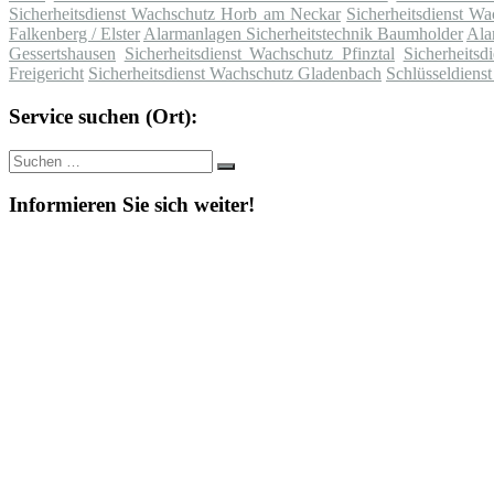
Sicherheitsdienst Wachschutz Horb am Neckar
Sicherheitsdienst W
Falkenberg / Elster
Alarmanlagen Sicherheitstechnik Baumholder
Ala
Gessertshausen
Sicherheitsdienst Wachschutz Pfinztal
Sicherheits
Freigericht
Sicherheitsdienst Wachschutz Gladenbach
Schlüsseldiens
Service suchen (Ort):
Suche
Suchen
nach:
Informieren Sie sich weiter!