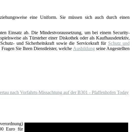
eziehungsweise eine Uniform. Sie müssen sich auch durch einen
nten Einsatz ab. Die Mindestvoraussetzung, um bei einem Security-
pielsweise als Türsteher einer Diskothek oder als Kaufhausdetektiv,
hutz- und Sicherheitskraft sowie die Servicekraft für
Schutz und
Fragen Sie Ihren Dienstleister, welche
Ausbildung
seine Angestellten
ertau nach Vorfahrts-Missachtung auf der B301 - Pfaffenhofen Today
verordnung)
00 Euro für