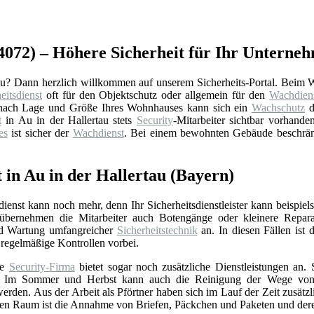
(84072) – Höhere Sicherheit für Ihr Unterne
au? Dann herzlich willkommen auf unserem Sicherheits-Portal. Beim 
eitsdienst
oft für den Objektschutz oder allgemein für den
Wachdien
 Je nach Lage und Größe Ihres Wohnhauses kann sich ein
Wachschutz
d
t
in Au in der Hallertau stets
Security
-Mitarbeiter sichtbar vorhande
es
ist sicher der
Wachdienst
. Bei einem bewohnten Gebäude beschrän
 in Au in der Hallertau (Bayern)
sdienst kann noch mehr, denn Ihr Sicherheitsdienstleister kann beispi
übernehmen die Mitarbeiter auch Botengänge oder kleinere Reparature
und Wartung umfangreicher
Sicherheitstechnik
an. In diesen Fällen ist 
regelmäßige Kontrollen vorbei.
te
Security-Firma
bietet sogar noch zusätzliche Dienstleistungen an.
 Im Sommer und Herbst kann auch die Reinigung der Wege von Blä
den. Aus der Arbeit als Pförtner haben sich im Lauf der Zeit zusätzl
ten Raum ist die Annahme von Briefen, Päckchen und Paketen und der