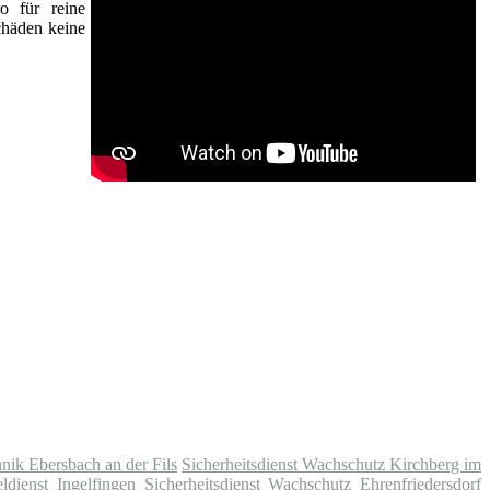
o für reine
chäden keine
nik Ebersbach an der Fils
Sicherheitsdienst Wachschutz Kirchberg im
eldienst Ingelfingen
Sicherheitsdienst Wachschutz Ehrenfriedersdorf