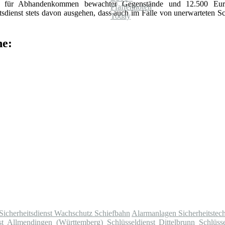
ro für Abhandenkommen bewachter Gegenstände und 12.500 Eur
dienst stets davon ausgehen, dass auch im Falle von unerwarteten S
he:
Sicherheitsdienst Wachschutz Schiefbahn
Alarmanlagen Sicherheitstech
nst Allmendingen (Württemberg)
Schlüsseldienst Dittelbrunn
Schlüss