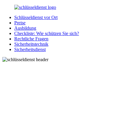
Zurück
zum
Schlüsseldienst vor Ort
Inhalt
SchluesseldienstDirekt.de
Ihre
Preise
Notlage
Ausbildung
wird
Checkliste: Wie schützen Sie sich?
gelöst!
Rechtliche Fragen
Sicherheitstechnik
Sicherheitsdienst