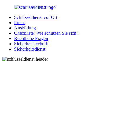
Zurück
zum
Schlüsseldienst vor Ort
Inhalt
SchluesseldienstDirekt.de
Ihre
Preise
Notlage
Ausbildung
wird
Checkliste: Wie schützen Sie sich?
gelöst!
Rechtliche Fragen
Sicherheitstechnik
Sicherheitsdienst