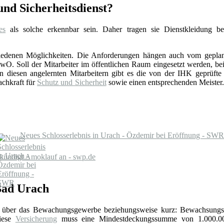
nd Sicherheitsdienst?
es
als solche erkennbar sein. Daher tragen sie Dienstkleidung b
schiedenen Möglichkeiten. Die Anforderungen hängen auch vom gepla
. Soll der Mitarbeiter im öffentlichen Raum eingesetzt werden, beis
esen angelernten Mitarbeitern gibt es die von der IHK geprüfte Sc
achkraft für
Schutz und Sicherheit
sowie einen entsprechenden Meister. 
Neues Schlosserlebnis in Urach - Özdemir bei Eröffnung - SWR
f kündigt Amoklauf an - swp.de
Bad Urach
über das Bewachungsgewerbe beziehungsweise kurz: Bewachsungs
Diese
Versicherung
muss eine Mindestdeckungssumme von 1.000.0