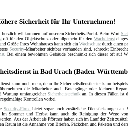
Höhere Sicherheit für Ihr Unternehmen!
herzlich willkommen auf unserem Sicherheits-Portal. Beim Wort
Sich
t
oft für den Objektschutz oder allgemein für den
Wachdienst
einges
ge und Größe Ihres Wohnhauses kann sich ein
Wachschutz
durch einen p
stets
Security
-Mitarbeiter sichtbar vorhanden sind, schreckt Einbrech
st
. Bei einem bewohnten Gebäude beschränkt sich dieser oft auf 
erheitsdienst in Bad Urach (Baden-Württemb
sdienst kann noch mehr, denn Ihr Sicherheitsdienstleister kann beispi
übernehmen die Mitarbeiter auch Botengänge oder kleinere Reparature
und Wartung umfangreicher
Sicherheitstechnik
an. In diesen Fällen ist 
regelmäßige Kontrollen vorbei.
te
Security-Firma
bietet sogar noch zusätzliche Dienstleistungen an.
 Im Sommer und Herbst kann auch die Reinigung der Wege von Blä
den. Aus der Arbeit als Pförtner haben sich im Lauf der Zeit zusätzl
ten Raum ist die Annahme von Briefen, Päckchen und Paketen und der