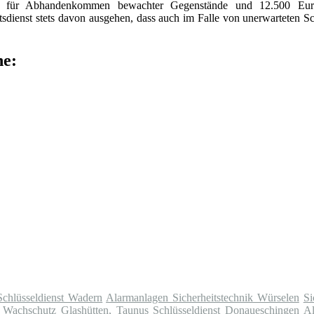
ro für Abhandenkommen bewachter Gegenstände und 12.500 Eur
dienst stets davon ausgehen, dass auch im Falle von unerwarteten S
he:
Schlüsseldienst Wadern
Alarmanlagen Sicherheitstechnik Würselen
Si
st Wachschutz Glashütten, Taunus
Schlüsseldienst Donaueschingen
Al