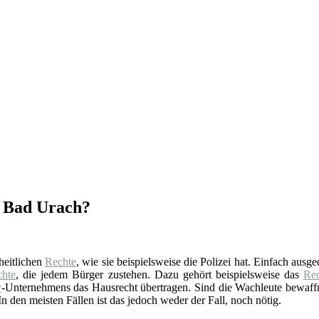
n Bad Urach?
oheitlichen
Rechte
, wie sie beispielsweise die Polizei hat. Einfach ausg
chte
, die jedem Bürger zustehen. Dazu gehört beispielsweise das
Rec
y
-Unternehmens das Hausrecht übertragen. Sind die Wachleute bewaffne
n den meisten Fällen ist das jedoch weder der Fall, noch nötig.