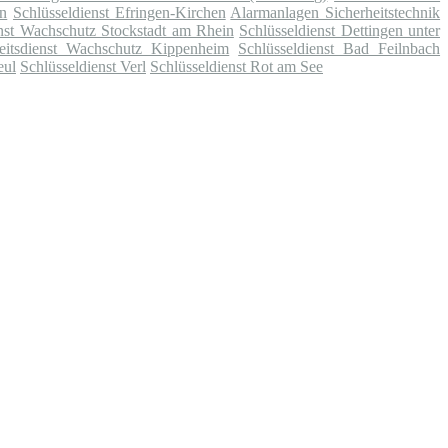
en
Schlüsseldienst Efringen-Kirchen
Alarmanlagen Sicherheitstechnik
enst Wachschutz Stockstadt am Rhein
Schlüsseldienst Dettingen unter
heitsdienst Wachschutz Kippenheim
Schlüsseldienst Bad Feilnbach
eul
Schlüsseldienst Verl
Schlüsseldienst Rot am See