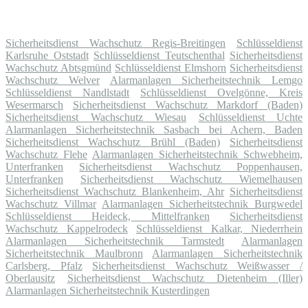
Sicherheitsdienst Wachschutz Regis-Breitingen
Schlüsseldienst
Karlsruhe Oststadt
Schlüsseldienst Teutschenthal
Sicherheitsdienst
Wachschutz Abtsgmünd
Schlüsseldienst Elmshorn
Sicherheitsdienst
Wachschutz Welver
Alarmanlagen Sicherheitstechnik Lemgo
Schlüsseldienst Nandlstadt
Schlüsseldienst Ovelgönne, Kreis
Wesermarsch
Sicherheitsdienst Wachschutz Markdorf (Baden)
Sicherheitsdienst Wachschutz Wiesau
Schlüsseldienst Uchte
Alarmanlagen Sicherheitstechnik Sasbach bei Achern, Baden
Sicherheitsdienst Wachschutz Brühl (Baden)
Sicherheitsdienst
Wachschutz Flehe
Alarmanlagen Sicherheitstechnik Schwebheim,
Unterfranken
Sicherheitsdienst Wachschutz Poppenhausen,
Unterfranken
Sicherheitsdienst Wachschutz Wiemelhausen
Sicherheitsdienst Wachschutz Blankenheim, Ahr
Sicherheitsdienst
Wachschutz Villmar
Alarmanlagen Sicherheitstechnik Burgwedel
Schlüsseldienst Heideck, Mittelfranken
Sicherheitsdienst
Wachschutz Kappelrodeck
Schlüsseldienst Kalkar, Niederrhein
Alarmanlagen Sicherheitstechnik Tarmstedt
Alarmanlagen
Sicherheitstechnik Maulbronn
Alarmanlagen Sicherheitstechnik
Carlsberg, Pfalz
Sicherheitsdienst Wachschutz Weißwasser /
Oberlausitz
Sicherheitsdienst Wachschutz Dietenheim (Iller)
Alarmanlagen Sicherheitstechnik Kusterdingen