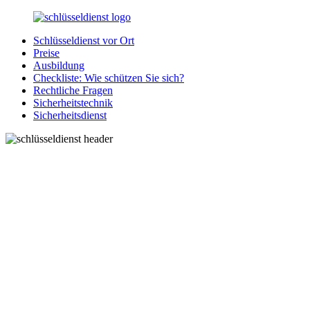
Zurück
zum
Schlüsseldienst vor Ort
Inhalt
SchluesseldienstDirekt.de
Ihre
Preise
Notlage
Ausbildung
wird
Checkliste: Wie schützen Sie sich?
gelöst!
Rechtliche Fragen
Sicherheitstechnik
Sicherheitsdienst