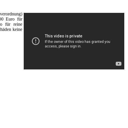
verordnung)
00 Euro für
o für reine
chäden keine