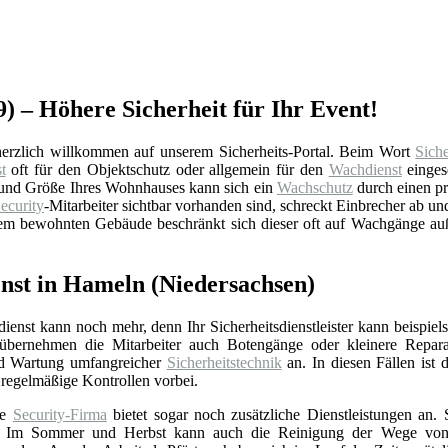
9) – Höhere Sicherheit für Ihr Event!
rzlich willkommen auf unserem Sicherheits-Portal. Beim Wort
Siche
t
oft für den Objektschutz oder allgemein für den
Wachdienst
einges
ge und Größe Ihres Wohnhauses kann sich ein
Wachschutz
durch einen p
ecurity
-Mitarbeiter sichtbar vorhanden sind, schreckt Einbrecher ab und
nem bewohnten Gebäude beschränkt sich dieser oft auf Wachgänge au
enst in Hameln (Niedersachsen)
sdienst kann noch mehr, denn Ihr Sicherheitsdienstleister kann beispi
übernehmen die Mitarbeiter auch Botengänge oder kleinere Reparature
und Wartung umfangreicher
Sicherheitstechnik
an. In diesen Fällen ist 
regelmäßige Kontrollen vorbei.
te
Security-Firma
bietet sogar noch zusätzliche Dienstleistungen an.
 Im Sommer und Herbst kann auch die Reinigung der Wege von Blä