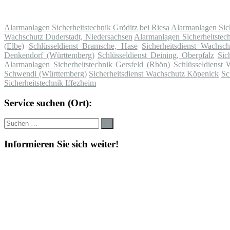
Alarmanlagen Sicherheitstechnik Gröditz bei Riesa
Alarmanlagen Sich
Wachschutz Duderstadt, Niedersachsen
Alarmanlagen Sicherheitstech
(Elbe)
Schlüsseldienst Bramsche, Hase
Sicherheitsdienst Wachsch
Denkendorf (Württemberg)
Schlüsseldienst Deining, Oberpfalz
Sic
Alarmanlagen Sicherheitstechnik Gersfeld (Rhön)
Schlüsseldienst 
Schwendi (Württemberg)
Sicherheitsdienst Wachschutz Köpenick
Sc
Sicherheitstechnik Iffezheim
Service suchen (Ort):
Suche
Suchen
nach:
Informieren Sie sich weiter!