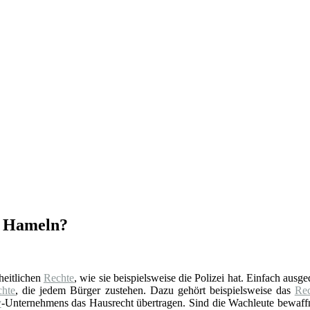
in Hameln?
oheitlichen
Rechte
, wie sie beispielsweise die Polizei hat. Einfach ausg
chte
, die jedem Bürger zustehen. Dazu gehört beispielsweise das
Rec
y
-Unternehmens das Hausrecht übertragen. Sind die Wachleute bewaffne