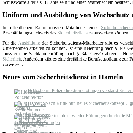
Schusswaffe älter als 18 Jahre sein und einen Waffenschein besitzen. I
Uniform und Ausbildung von Wachschutz u
Im öffentlichen Raum müssen Mitarbeiter eines
Sicherheitsdienst
Beschäftigungsnachweis des
Sicherheitsdienstes
ausweisen können.
Für die
Ausbildung
der Sicherheitsdienst-Mitarbeiter gibt es ver
Unternehmen arbeiten zu können, ist eine Belehrung nach § 34a GewO
muss er eine Sachkundeprüfung nach § 34a GewO ablegen. Neben di
Sicherheit
. Außerdem gibt es eine dreijährige Berufsausbildung zur F
vorweisen.
Neues vom Sicherheitsdienst in Hameln
Hildesheim: Polizeidirektion Göttingen verstärkt Siche
Hameln: Nach Kritik nun neues Sicherheitskonzept „ligh
Hameln: Enertec bietet wieder Führungen durch die Mül