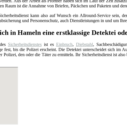
den. Aus der Arbeit als Pförtner haben sich im Lauf der Zeit zusätzl
ten Raum ist die Annahme von Briefen, Päckchen und Paketen und der
Sicherheitsdienst kann also auf Wunsch ein Allround-Service sein, 
sabsicherung und Personenschutz, auch Dienstleistungen in und um Ih
ch in Hameln eine erstklassige Detektei ode
 des
Sicherheitsdienstes
ist es
Einbruch
,
Diebstahl
, Sachbeschädigu
e fest, bis die Polizei erscheint. Die Detektei unterscheidet sich im A
er Polizei, den oder die Täter zu ermitteln. Ihr Sicherheitsdienst ist a