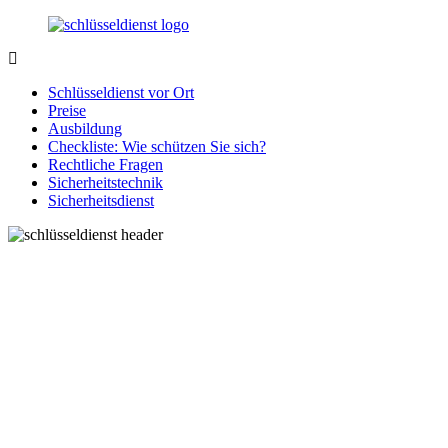
Zurück
zum
Inhalt
SchluesseldienstDirekt.de
Ihre
Notlage
Schlüsseldienst vor Ort
wird
Preise
gelöst!
Ausbildung
Checkliste: Wie schützen Sie sich?
Rechtliche Fragen
Sicherheitstechnik
Sicherheitsdienst