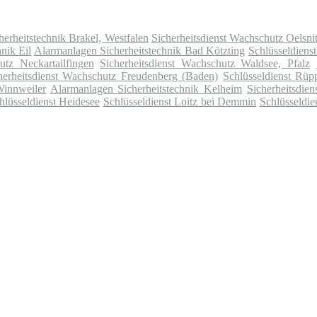
erheitstechnik Brakel, Westfalen
Sicherheitsdienst Wachschutz Oelsni
nik Eil
Alarmanlagen Sicherheitstechnik Bad Kötzting
Schlüsseldiens
utz Neckartailfingen
Sicherheitsdienst Wachschutz Waldsee, Pfalz
herheitsdienst Wachschutz Freudenberg (Baden)
Schlüsseldienst Rüp
Winnweiler
Alarmanlagen Sicherheitstechnik Kelheim
Sicherheitsdie
hlüsseldienst Heidesee
Schlüsseldienst Loitz bei Demmin
Schlüsseldie