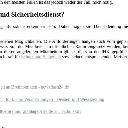
n den meisten Fällen ist das jedoch weder der Fall, noch nötig.
nd Sicherheitsdienst?
es
als solche erkennbar sein. Daher tragen sie Dienstkleidung b
schiedenen Möglichkeiten. Die Anforderungen hängen auch vom gepla
. Soll der Mitarbeiter im öffentlichen Raum eingesetzt werden, beis
esen angelernten Mitarbeitern gibt es die von der IHK geprüfte Sc
achkraft für
Schutz und Sicherheit
sowie einen entsprechenden Meister. 
rheit an Brennpunkten - newsflash24.de
t“ für kleine Veranstaltungen - Deister- und Weserzeitung
lverbrennungsanlage Afferde an - radio aktiv