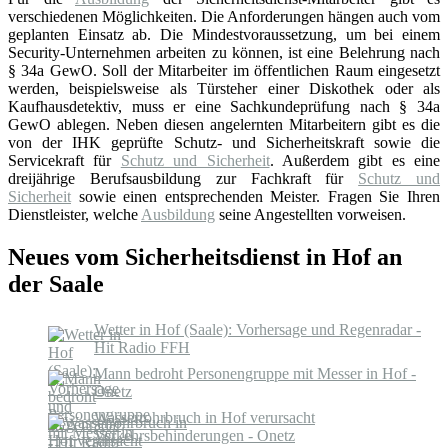
verschiedenen Möglichkeiten. Die Anforderungen hängen auch vom
geplanten Einsatz ab. Die Mindestvoraussetzung, um bei einem
Security-Unternehmen arbeiten zu können, ist eine Belehrung nach
§ 34a GewO. Soll der Mitarbeiter im öffentlichen Raum eingesetzt
werden, beispielsweise als Türsteher einer Diskothek oder als
Kaufhausdetektiv, muss er eine Sachkundeprüfung nach § 34a
GewO ablegen. Neben diesen angelernten Mitarbeitern gibt es die
von der IHK geprüfte Schutz- und Sicherheitskraft sowie die
Servicekraft für
Schutz und Sicherheit
. Außerdem gibt es eine
dreijährige Berufsausbildung zur Fachkraft für
Schutz und
Sicherheit
sowie einen entsprechenden Meister. Fragen Sie Ihren
Dienstleister, welche
Ausbildung
seine Angestellten vorweisen.
Neues vom Sicherheitsdienst in Hof an
der Saale
Wetter in Hof (Saale): Vorhersage und Regenradar -
Hit Radio FFH
Mann bedroht Personengruppe mit Messer in Hof -
Onetz
Wasserrohrbruch in Hof verursacht
Verkehrsbehinderungen - Onetz