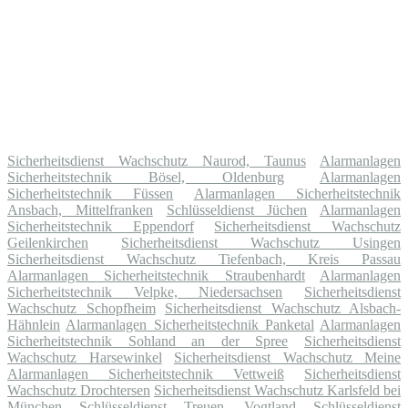
Sicherheitsdienst Wachschutz Naurod, Taunus
Alarmanlagen
Sicherheitstechnik Bösel, Oldenburg
Alarmanlagen
Sicherheitstechnik Füssen
Alarmanlagen Sicherheitstechnik
Ansbach, Mittelfranken
Schlüsseldienst Jüchen
Alarmanlagen
Sicherheitstechnik Eppendorf
Sicherheitsdienst Wachschutz
Geilenkirchen
Sicherheitsdienst Wachschutz Usingen
Sicherheitsdienst Wachschutz Tiefenbach, Kreis Passau
Alarmanlagen Sicherheitstechnik Straubenhardt
Alarmanlagen
Sicherheitstechnik Velpke, Niedersachsen
Sicherheitsdienst
Wachschutz Schopfheim
Sicherheitsdienst Wachschutz Alsbach-
Hähnlein
Alarmanlagen Sicherheitstechnik Panketal
Alarmanlagen
Sicherheitstechnik Sohland an der Spree
Sicherheitsdienst
Wachschutz Harsewinkel
Sicherheitsdienst Wachschutz Meine
Alarmanlagen Sicherheitstechnik Vettweiß
Sicherheitsdienst
Wachschutz Drochtersen
Sicherheitsdienst Wachschutz Karlsfeld bei
München
Schlüsseldienst Treuen, Vogtland
Schlüsseldienst