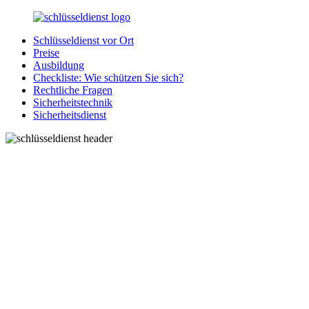
Zurück
zum
Schlüsseldienst vor Ort
Inhalt
SchluesseldienstDirekt.de
Ihre
Preise
Notlage
Ausbildung
wird
Checkliste: Wie schützen Sie sich?
gelöst!
Rechtliche Fragen
Sicherheitstechnik
Sicherheitsdienst