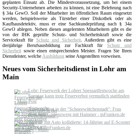
geplanten Einsatz ab. Die Mindestvoraussetzung, um bei einem
Security-Unternehmen arbeiten zu können, ist eine Belehrung nach
§ 34a GewO. Soll der Mitarbeiter im öffentlichen Raum eingesetzt
werden, beispielsweise als Türsteher einer Diskothek oder als
Kaufhausdetektiv, muss er eine Sachkundeprüfung nach § 34a
GewO ablegen. Neben diesen angelernten Mitarbeitern gibt es die
von der IHK geprüfte Schutz- und Sicherheitskraft sowie die
Servicekraft für
Schutz und Sicherheit
. Außerdem gibt es eine
dreijährige Berufsausbildung zur Fachkraft für
Schutz und
Sicherheit
sowie einen entsprechenden Meister. Fragen Sie Ihren
Dienstleister, welche
Ausbildung
seine Angestellten vorweisen.
Neues vom Sicherheitsdienst in Lohr am
Main
Lohr: Feuerwerk der Lohrer Spessartfestwoche am
Sonntag kann trotz Feuerverbot vermutlich stattfinden
- Main-Post
Ausgerechnet in der "Schneewittchenstadt": Frau
demoliert Gartenzwerg mit Hammer - inFranken.de
Weil sie mit Auto kollidierte: 14-Jährige auf E-Scooter
verletzt - inFranken.de