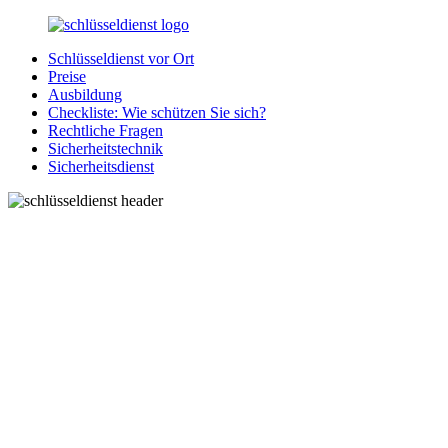
Zurück
zum
Schlüsseldienst vor Ort
Inhalt
SchluesseldienstDirekt.de
Ihre
Preise
Notlage
Ausbildung
wird
Checkliste: Wie schützen Sie sich?
gelöst!
Rechtliche Fragen
Sicherheitstechnik
Sicherheitsdienst