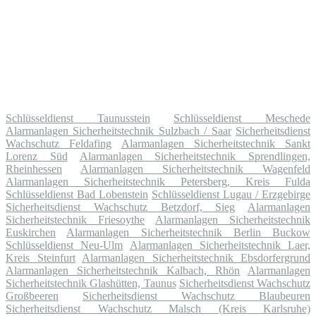
Schlüsseldienst Taunusstein
Schlüsseldienst Meschede
Alarmanlagen Sicherheitstechnik Sulzbach / Saar
Sicherheitsdienst
Wachschutz Feldafing
Alarmanlagen Sicherheitstechnik Sankt
Lorenz Süd
Alarmanlagen Sicherheitstechnik Sprendlingen,
Rheinhessen
Alarmanlagen Sicherheitstechnik Wagenfeld
Alarmanlagen Sicherheitstechnik Petersberg, Kreis Fulda
Schlüsseldienst Bad Lobenstein
Schlüsseldienst Lugau / Erzgebirge
Sicherheitsdienst Wachschutz Betzdorf, Sieg
Alarmanlagen
Sicherheitstechnik Friesoythe
Alarmanlagen Sicherheitstechnik
Euskirchen
Alarmanlagen Sicherheitstechnik Berlin Buckow
Schlüsseldienst Neu-Ulm
Alarmanlagen Sicherheitstechnik Laer,
Kreis Steinfurt
Alarmanlagen Sicherheitstechnik Ebsdorfergrund
Alarmanlagen Sicherheitstechnik Kalbach, Rhön
Alarmanlagen
Sicherheitstechnik Glashütten, Taunus
Sicherheitsdienst Wachschutz
Großbeeren
Sicherheitsdienst Wachschutz Blaubeuren
Sicherheitsdienst Wachschutz Malsch (Kreis Karlsruhe)