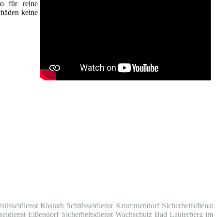
o für reine
chäden keine
hlüsseldienst Rösrath
Schlüsseldienst Krummendorf
Sicherheitsdienst
seldienst Eißendorf
Sicherheitsdienst Wachschutz Bad Lauterberg im