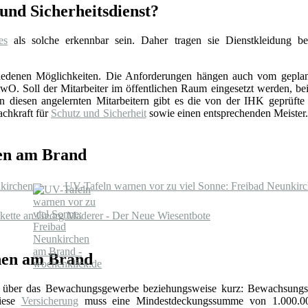
nd Sicherheitsdienst?
es
als solche erkennbar sein. Daher tragen sie Dienstkleidung b
schiedenen Möglichkeiten. Die Anforderungen hängen auch vom gepla
. Soll der Mitarbeiter im öffentlichen Raum eingesetzt werden, beis
esen angelernten Mitarbeitern gibt es die von der IHK geprüfte Sc
achkraft für
Schutz und Sicherheit
sowie einen entsprechenden Meister. 
hen am Brand
nkirchen
UV-Tafeln warnen vor zu viel Sonne: Freibad Neunkir
kette an Georg Maderer - Der Neue Wiesentbote
hen am Brand
über das Bewachungsgewerbe beziehungsweise kurz: Bewachsungs
Diese
Versicherung
muss eine Mindestdeckungssumme von 1.000.0