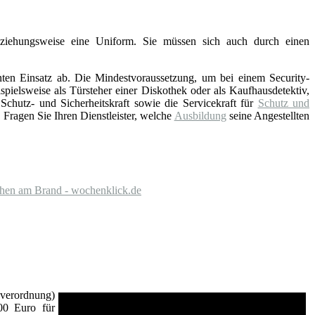
eziehungsweise eine Uniform. Sie müssen sich auch durch einen
nten Einsatz ab. Die Mindestvoraussetzung, um bei einem Security-
pielsweise als Türsteher einer Diskothek oder als Kaufhausdetektiv,
hutz- und Sicherheitskraft sowie die Servicekraft für
Schutz und
Fragen Sie Ihren Dienstleister, welche
Ausbildung
seine Angestellten
chen am Brand - wochenklick.de
verordnung)
00 Euro für