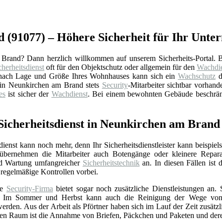
d (91077) – Höhere Sicherheit für Ihr Unt
Brand? Dann herzlich willkommen auf unserem Sicherheits-Portal.
cherheitsdienst
oft für den Objektschutz oder allgemein für den
Wachdie
 Je nach Lage und Größe Ihres Wohnhauses kann sich ein
Wachschutz
d
in Neunkirchen am Brand stets
Security
-Mitarbeiter sichtbar vorhand
es
ist sicher der
Wachdienst
. Bei einem bewohnten Gebäude beschrän
Sicherheitsdienst in Neunkirchen am Brand
sdienst kann noch mehr, denn Ihr Sicherheitsdienstleister kann beispi
übernehmen die Mitarbeiter auch Botengänge oder kleinere Reparature
und Wartung umfangreicher
Sicherheitstechnik
an. In diesen Fällen ist 
regelmäßige Kontrollen vorbei.
te
Security-Firma
bietet sogar noch zusätzliche Dienstleistungen an.
 Im Sommer und Herbst kann auch die Reinigung der Wege von Blä
den. Aus der Arbeit als Pförtner haben sich im Lauf der Zeit zusätzl
ten Raum ist die Annahme von Briefen, Päckchen und Paketen und der