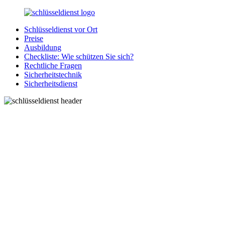
Zurück
zum
Schlüsseldienst vor Ort
Inhalt
SchluesseldienstDirekt.de
Ihre
Preise
Notlage
Ausbildung
wird
Checkliste: Wie schützen Sie sich?
gelöst!
Rechtliche Fragen
Sicherheitstechnik
Sicherheitsdienst