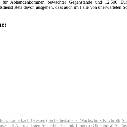
ro für Abhandenkommen bewachter Gegenstände und 12.500 Eur
dienst stets davon ausgehen, dass auch im Falle von unerwarteten S
he:
chutz Lauterbach (Hessen)
Sicherheitsdienst Wachschutz Kirchroth
Sc
nsestadt
Alarmanlagen Sicherheitstechnik Lindern (Oldenburg)
Schlüs