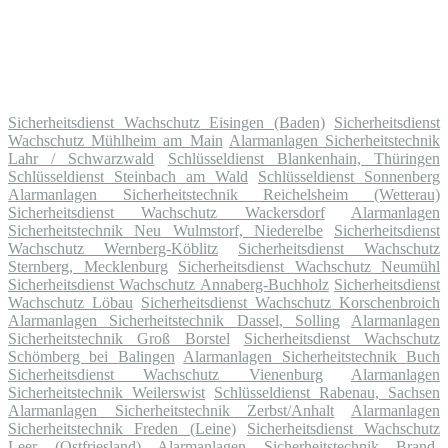
Sicherheitsdienst Wachschutz Eisingen (Baden)
Sicherheitsdienst
Wachschutz Mühlheim am Main
Alarmanlagen Sicherheitstechnik
Lahr / Schwarzwald
Schlüsseldienst Blankenhain, Thüringen
Schlüsseldienst Steinbach am Wald
Schlüsseldienst Sonnenberg
Alarmanlagen Sicherheitstechnik Reichelsheim (Wetterau)
Sicherheitsdienst Wachschutz Wackersdorf
Alarmanlagen
Sicherheitstechnik Neu Wulmstorf, Niederelbe
Sicherheitsdienst
Wachschutz Wernberg-Köblitz
Sicherheitsdienst Wachschutz
Sternberg, Mecklenburg
Sicherheitsdienst Wachschutz Neumühl
Sicherheitsdienst Wachschutz Annaberg-Buchholz
Sicherheitsdienst
Wachschutz Löbau
Sicherheitsdienst Wachschutz Korschenbroich
Alarmanlagen Sicherheitstechnik Dassel, Solling
Alarmanlagen
Sicherheitstechnik Groß Borstel
Sicherheitsdienst Wachschutz
Schömberg bei Balingen
Alarmanlagen Sicherheitstechnik Buch
Sicherheitsdienst Wachschutz Vienenburg
Alarmanlagen
Sicherheitstechnik Weilerswist
Schlüsseldienst Rabenau, Sachsen
Alarmanlagen Sicherheitstechnik Zerbst/Anhalt
Alarmanlagen
Sicherheitstechnik Freden (Leine)
Sicherheitsdienst Wachschutz
Leer (Ostfriesland)
Alarmanlagen Sicherheitstechnik Brand-