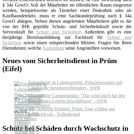
§ 34a GewO. Soll der Mitarbeiter im öffentlichen Raum eingesetzt
werden, beispielsweise als Türsteher einer Diskothek oder als
Kaufhausdetektiv, muss er eine Sachkundeprüfung nach § 34a
GewO ablegen. Neben diesen angelernten Mitarbeitern gibt es die
von der IHK geprüfte Schutz- und Sicherheitskraft sowie die
Servicekraft für
Schutz und Sicherheit
. Außerdem gibt es eine
dreijährige Berufsausbildung zur Fachkraft für
Schutz und
Sicherheit
sowie einen entsprechenden Meister. Fragen Sie Ihren
Dienstleister, welche
Ausbildung
seine Angestellten vorweisen.
Neues vom Sicherheitsdienst in Prüm
(Eifel)
Zehnjährige in Lebensgefahr: Pritschenwagen auf
Landstraße herumgeschleudert - SWR
Flut zerstört Campingplatz: "Das wird mich für den
Rest meines Lebens beschäftigen" - SWR
Aus heiterem Himmel: Prüm: Frau schlägt auf
Schülerin ein - Volksfreund
Schutz bei Schäden durch Wachschutz in