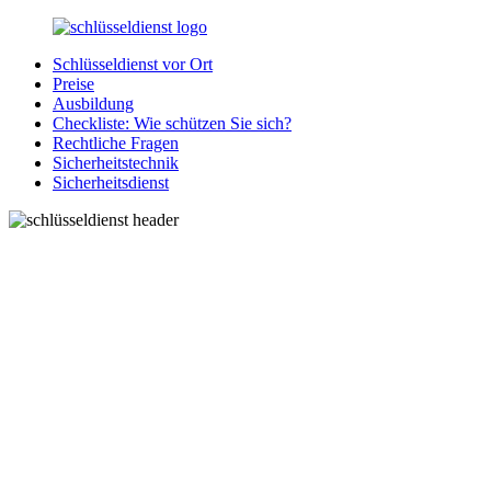
Zurück
zum
Schlüsseldienst vor Ort
Inhalt
SchluesseldienstDirekt.de
Ihre
Preise
Notlage
Ausbildung
wird
Checkliste: Wie schützen Sie sich?
gelöst!
Rechtliche Fragen
Sicherheitstechnik
Sicherheitsdienst