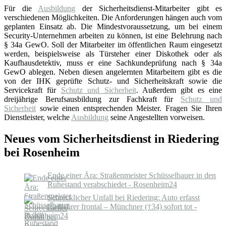
Für die
Ausbildung
der Sicherheitsdienst-Mitarbeiter gibt es
verschiedenen Möglichkeiten. Die Anforderungen hängen auch vom
geplanten Einsatz ab. Die Mindestvoraussetzung, um bei einem
Security-Unternehmen arbeiten zu können, ist eine Belehrung nach
§ 34a GewO. Soll der Mitarbeiter im öffentlichen Raum eingesetzt
werden, beispielsweise als Türsteher einer Diskothek oder als
Kaufhausdetektiv, muss er eine Sachkundeprüfung nach § 34a
GewO ablegen. Neben diesen angelernten Mitarbeitern gibt es die
von der IHK geprüfte Schutz- und Sicherheitskraft sowie die
Servicekraft für
Schutz und Sicherheit
. Außerdem gibt es eine
dreijährige Berufsausbildung zur Fachkraft für
Schutz und
Sicherheit
sowie einen entsprechenden Meister. Fragen Sie Ihren
Dienstleister, welche
Ausbildung
seine Angestellten vorweisen.
Neues vom Sicherheitsdienst in Riedering
bei Rosenheim
Ende einer Ära: Straßenmeister Schüsselbauer in den
Ruhestand verabschiedet - Rosenheim24
Schrecklicher Unfall bei Riedering: Auto erfasst
Radfahrer frontal – Münchner (†34) sofort tot -
Rosenheim24