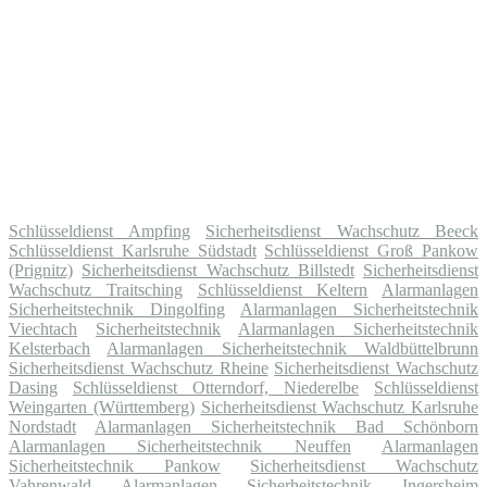
Schlüsseldienst Ampfing
Sicherheitsdienst Wachschutz Beeck
Schlüsseldienst Karlsruhe Südstadt
Schlüsseldienst Groß Pankow
(Prignitz)
Sicherheitsdienst Wachschutz Billstedt
Sicherheitsdienst
Wachschutz Traitsching
Schlüsseldienst Keltern
Alarmanlagen
Sicherheitstechnik Dingolfing
Alarmanlagen Sicherheitstechnik
Viechtach
Sicherheitstechnik
Alarmanlagen Sicherheitstechnik
Kelsterbach
Alarmanlagen Sicherheitstechnik Waldbüttelbrunn
Sicherheitsdienst Wachschutz Rheine
Sicherheitsdienst Wachschutz
Dasing
Schlüsseldienst Otterndorf, Niederelbe
Schlüsseldienst
Weingarten (Württemberg)
Sicherheitsdienst Wachschutz Karlsruhe
Nordstadt
Alarmanlagen Sicherheitstechnik Bad Schönborn
Alarmanlagen Sicherheitstechnik Neuffen
Alarmanlagen
Sicherheitstechnik Pankow
Sicherheitsdienst Wachschutz
Vahrenwald
Alarmanlagen Sicherheitstechnik Ingersheim