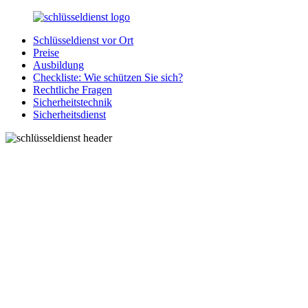
Zurück
zum
Schlüsseldienst vor Ort
Inhalt
SchluesseldienstDirekt.de
Ihre
Preise
Notlage
Ausbildung
wird
Checkliste: Wie schützen Sie sich?
gelöst!
Rechtliche Fragen
Sicherheitstechnik
Sicherheitsdienst