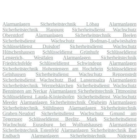
Alarmanlagen Sicherheitstechnik Löbau
Alarmanlagen
Sicherheitstechnik Happurg
Sicherheitsdienst Wachschutz
Oberstdorf
Alarmanlagen Sicherheitstechnik Beelen
Sicherheitsdienst Wachschutz Bodman-Ludwigshafen
Schlüsseldienst Duisdorf
Sicherheitsdienst Wachschutz
Hütschenhausen
Schlüsseldienst Grünhufe
Schlüsseldienst
Lengerich, Westfalen
Alarmanlagen Sicherheitstechnik
Friedrichsfelde
Schlüsseldienst Schwindegg
Alarmanlagen
Sicherheitstechnik Hohentengen am Hochrhein
Schlüsseldienst
Gelnhausen
Sicherheitsdienst Wachschutz Reppenstedt
Sicherheitsdienst Wachschutz Bad Langensalza
Alarmanlagen
Sicherheitstechnik Wermelskirchen
Sicherheitsdienst Wachschutz
Benningen am Neckar
Alarmanlagen Sicherheitstechnik Tittmoning
Schlüsseldienst Lauda-Königshofen
Sicherheitsdienst Wachschutz
Meeder
Alarmanlagen Sicherheitstechnik Ötigheim
Alarmanlagen
Sicherheitstechnik Stühlingen
Alarmanlagen Sicherheitstechnik
Graben-Neudorf
Sicherheitsdienst Wachschutz Gmund am
Tegernsee
Schlüsseldienst Beelitz, Mark
Sicherheitsdienst
Wachschutz Eurasburg bei Wolfratshausen
Alarmanlagen
Sicherheitstechnik Estenfeld
Alarmanlagen Sicherheitstechnik Bad
Endbach
Alarmanlagen Sicherheitstechnik Nideggen