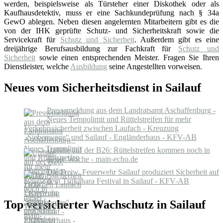
werden, beispielsweise als Türsteher einer Diskothek oder als
Kaufhausdetektiv, muss er eine Sachkundeprüfung nach § 34a
GewO ablegen. Neben diesen angelernten Mitarbeitern gibt es die
von der IHK geprüfte Schutz- und Sicherheitskraft sowie die
Servicekraft für
Schutz und Sicherheit
. Außerdem gibt es eine
dreijährige Berufsausbildung zur Fachkraft für
Schutz und
Sicherheit
sowie einen entsprechenden Meister. Fragen Sie Ihren
Dienstleister, welche
Ausbildung
seine Angestellten vorweisen.
Neues vom Sicherheitsdienst in Sailauf
Pressemeldung aus dem Landratsamt Aschaffenburg -
Neues Tempolimit und Rüttelstreifen für mehr
Verkehrssicherheit zwischen Laufach - Kreuzung
„Siebenwege“ und Sailauf - Engländerhaus - KFV-AB
Unfälle auf der B26: Rüttelstreifen kommen noch in
dieser Woche - main-echo.de
Die Freiw. Feuerwehr Sailauf produziert Sicherheit auf
dem Tsukahara Festival in Sailauf - KFV-AB
Top versicherter Wachschutz in Sailauf