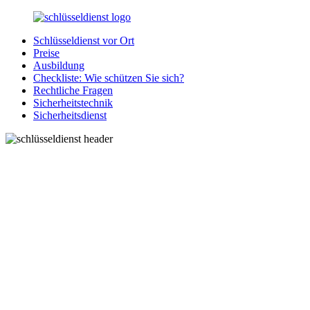
Zurück
zum
Schlüsseldienst vor Ort
Inhalt
SchluesseldienstDirekt.de
Ihre
Preise
Notlage
Ausbildung
wird
Checkliste: Wie schützen Sie sich?
gelöst!
Rechtliche Fragen
Sicherheitstechnik
Sicherheitsdienst