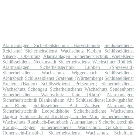
Alarmanlagen Sicherheitstechnik Harvestehude
Schlüsseldienst
Reichshof
Sicherheitsdienst Wachschutz Karben
Schlüsseldienst
Vilseck, Oberpfalz
Alarmanlagen Sicherheitstechnik Wiefelstede
Schlüsseldienst Neckarstadt
Sicherheitsdienst Wachschutz Röthlein
Alarmanlagen Sicherheitstechnik Lübben (Spreewald)
Sicherheitsdienst Wachschutz Wiggensbach
Schlüsseldienst
Alpirsbach
Schlüsseldienst Grafenau (Württemberg)
Schlüsseldienst
Bretten (Baden)
Schlüsseldienst Peißenberg
Sicherheitsdienst
Wachschutz Schongau
Sicherheitsdienst Wachschutz Sendenhorst
Sicherheitsdienst Wachschutz Tann (Rhön)
Alarmanlagen
Sicherheitstechnik Blankenheim, Ahr
Schlüsseldienst Ludwigshafen
am Rhein
Schlüsseldienst Bad Waldsee
Alarmanlagen
Sicherheitstechnik Leopoldshöhe
Sicherheitsdienst Wachschutz
Dargun
Schlüsseldienst Kirchberg an der Murr
Sicherheitsdienst
Wachschutz Ransbach-Baumbach
Alarmanlagen Sicherheitstechnik
Roding, Regen
Sicherheitsdienst Wachschutz Gersdorf bei
Hohenstein-Ernstthal
Sicherheitsdienst Wachschutz Schäftlarn