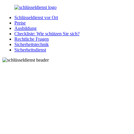
Zurück
zum
Schlüsseldienst vor Ort
Inhalt
SchluesseldienstDirekt.de
Ihre
Preise
Notlage
Ausbildung
wird
Checkliste: Wie schützen Sie sich?
gelöst!
Rechtliche Fragen
Sicherheitstechnik
Sicherheitsdienst