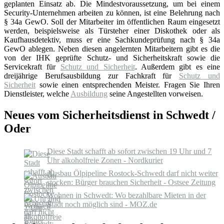
geplanten Einsatz ab. Die Mindestvoraussetzung, um bei einem
Security-Unternehmen arbeiten zu können, ist eine Belehrung nach
§ 34a GewO. Soll der Mitarbeiter im öffentlichen Raum eingesetzt
werden, beispielsweise als Türsteher einer Diskothek oder als
Kaufhausdetektiv, muss er eine Sachkundeprüfung nach § 34a
GewO ablegen. Neben diesen angelernten Mitarbeitern gibt es die
von der IHK geprüfte Schutz- und Sicherheitskraft sowie die
Servicekraft für
Schutz und Sicherheit
. Außerdem gibt es eine
dreijährige Berufsausbildung zur Fachkraft für
Schutz und
Sicherheit
sowie einen entsprechenden Meister. Fragen Sie Ihren
Dienstleister, welche
Ausbildung
seine Angestellten vorweisen.
Neues vom Sicherheitsdienst in Schwedt /
Oder
Diese Stadt schafft ab sofort zwischen 19 Uhr und 7
Uhr alkoholfreie Zonen - Nordkurier
Ausbau Ölpipeline Rostock-Schwedt darf nicht weiter
stocken: Bürger brauchen Sicherheit - Ostsee Zeitung
Wohnen in Schwedt: Wo bezahlbare Mieten in der
Stadt noch möglich sind - MOZ.de