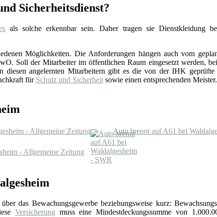
nd Sicherheitsdienst?
es
als solche erkennbar sein. Daher tragen sie Dienstkleidung b
schiedenen Möglichkeiten. Die Anforderungen hängen auch vom gepla
. Soll der Mitarbeiter im öffentlichen Raum eingesetzt werden, beis
esen angelernten Mitarbeitern gibt es die von der IHK geprüfte Sc
achkraft für
Schutz und Sicherheit
sowie einen entsprechenden Meister. 
heim
esheim - Allgemeine Zeitung
Auto brennt auf A61 bei Waldal
sheim - Allgemeine Zeitung
dalgesheim
über das Bewachungsgewerbe beziehungsweise kurz: Bewachsungs
Diese
Versicherung
muss eine Mindestdeckungssumme von 1.000.0