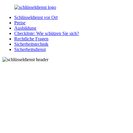
Zurück
zum
Schlüsseldienst vor Ort
Inhalt
SchluesseldienstDirekt.de
Ihre
Preise
Notlage
Ausbildung
wird
Checkliste: Wie schützen Sie sich?
gelöst!
Rechtliche Fragen
Sicherheitstechnik
Sicherheitsdienst