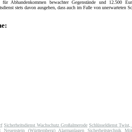
ro für Abhandenkommen bewachter Gegenstände und 12.500 Eur
dienst stets davon ausgehen, dass auch im Falle von unerwarteten S
he:
rf
Sicherheitsdienst Wachschutz Großalmerode
Schlüsseldienst Twist,
st Neuenstein (Württemberg)
Alarmanlagen Sicherheitstechnik Möt