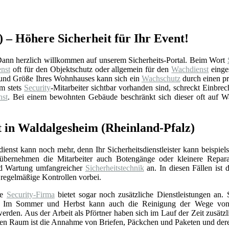
) – Höhere Sicherheit für Ihr Event!
ann herzlich willkommen auf unserem Sicherheits-Portal. Beim Wort
enst
oft für den Objektschutz oder allgemein für den
Wachdienst
einge
ge und Größe Ihres Wohnhauses kann sich ein
Wachschutz
durch einen p
m stets
Security
-Mitarbeiter sichtbar vorhanden sind, schreckt Einbrec
st
. Bei einem bewohnten Gebäude beschränkt sich dieser oft auf 
 in Waldalgesheim (Rheinland-Pfalz)
sdienst kann noch mehr, denn Ihr Sicherheitsdienstleister kann beispi
übernehmen die Mitarbeiter auch Botengänge oder kleinere Reparature
und Wartung umfangreicher
Sicherheitstechnik
an. In diesen Fällen ist 
regelmäßige Kontrollen vorbei.
te
Security-Firma
bietet sogar noch zusätzliche Dienstleistungen an.
 Im Sommer und Herbst kann auch die Reinigung der Wege von Blä
den. Aus der Arbeit als Pförtner haben sich im Lauf der Zeit zusätzl
ten Raum ist die Annahme von Briefen, Päckchen und Paketen und der