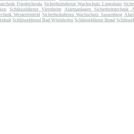
stechnik Friedrichroda
Sicherheitsdienst Wachschutz Limeshain
Siche
ken
Schlüsseldienst Viernheim
Alarmanlagen Sicherheitstechnik A
echnik Westerrönfeld
Sicherheitsdienst Wachschutz Sassenburg
Alar
Anhalt
Schlüsseldienst Bad Wörishofen
Schlüsseldienst Ilmtal
Schlüsse