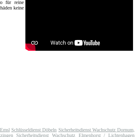
o für reine
chäden keine
 Emsl
Schlüsseldienst Döbeln
Sicherheitsdienst Wachschutz Dornum,
zingen
Sicherheitsdienst Wachschutz Elmenhorst / Lichtenhagen