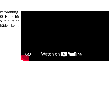
verordnung)
00 Euro für
o für reine
chäden keine