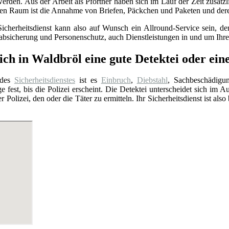
den. Aus der Arbeit als Pförtner haben sich im Lauf der Zeit zusätzl
ten Raum ist die Annahme von Briefen, Päckchen und Paketen und der
Sicherheitsdienst kann also auf Wunsch ein Allround-Service sein, 
sabsicherung und Personenschutz, auch Dienstleistungen in und um Ih
ch in Waldbröl eine gute Detektei oder ein
 des
Sicherheitsdienstes
ist es
Einbruch
,
Diebstahl
, Sachbeschädigu
e fest, bis die Polizei erscheint. Die Detektei unterscheidet sich im A
er Polizei, den oder die Täter zu ermitteln. Ihr Sicherheitsdienst ist a