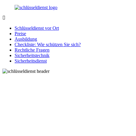
Zurück
zum
Inhalt
SchluesseldienstDirekt.de
Ihre
Notlage
Schlüsseldienst vor Ort
wird
Preise
gelöst!
Ausbildung
Checkliste: Wie schützen Sie sich?
Rechtliche Fragen
Sicherheitstechnik
Sicherheitsdienst