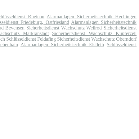
hlüsseldienst Rheinau
Alarmanlagen Sicherheitstechnik Hechingen
sseldienst Friedeburg, Ostfriesland
Alarmanlagen Sicherheitstechnik
Bad Bevensen
Sicherheitsdienst Wachschutz Weilrod
Sicherheitsdienst
Wachschutz Markranstädt
Sicherheitsdienst Wachschutz Kupferzell
ach
Schlüsseldienst Feldafing
Sicherheitsdienst Wachschutz Oberndorf
rebenhain
Alarmanlagen Sicherheitstechnik Elsfleth
Schlüsseldienst