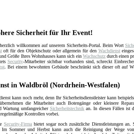
here Sicherheit für Ihr Event!
erzlich willkommen auf unserem Sicherheits-Portal. Beim Wort
Sich
t
oft für den Objektschutz oder allgemein für den
Wachdienst
einges
ge und Größe Ihres Wohnhauses kann sich ein
Wachschutz
durch einen p
tets
Security
-Mitarbeiter sichtbar vorhanden sind, schreckt Einbreche
st
. Bei einem bewohnten Gebäude beschränkt sich dieser oft auf 
enst in Waldbröl (Nordrhein-Westfalen)
sdienst kann noch mehr, denn Ihr Sicherheitsdienstleister kann beispi
übernehmen die Mitarbeiter auch Botengänge oder kleinere Reparature
und Wartung umfangreicher
Sicherheitstechnik
an. In diesen Fällen ist 
regelmäßige Kontrollen vorbei.
te
Security-Firma
bietet sogar noch zusätzliche Dienstleistungen an.
 Im Sommer und Herbst kann auch die Reinigung der Wege von Blä