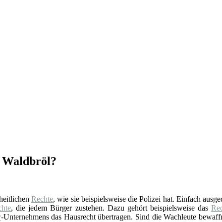
n Waldbröl?
oheitlichen
Rechte
, wie sie beispielsweise die Polizei hat. Einfach ausg
chte
, die jedem Bürger zustehen. Dazu gehört beispielsweise das
Rec
y
-Unternehmens das Hausrecht übertragen. Sind die Wachleute bewaffne