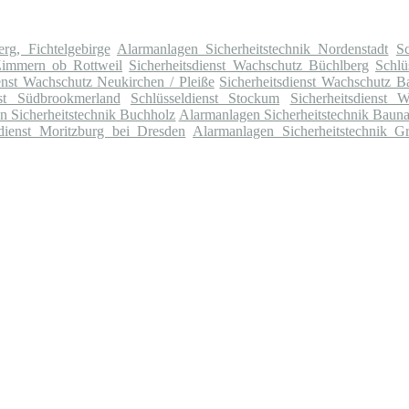
rg, Fichtelgebirge
Alarmanlagen Sicherheitstechnik Nordenstadt
Sc
Zimmern ob Rottweil
Sicherheitsdienst Wachschutz Büchlberg
Schlü
ienst Wachschutz Neukirchen / Pleiße
Sicherheitsdienst Wachschutz 
nst Südbrookmerland
Schlüsseldienst Stockum
Sicherheitsdienst 
n Sicherheitstechnik Buchholz
Alarmanlagen Sicherheitstechnik Baun
ldienst Moritzburg bei Dresden
Alarmanlagen Sicherheitstechnik G