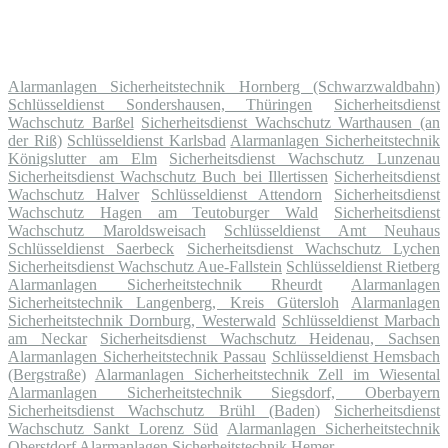
Alarmanlagen Sicherheitstechnik Hornberg (Schwarzwaldbahn)
Schlüsseldienst Sondershausen, Thüringen
Sicherheitsdienst
Wachschutz Barßel
Sicherheitsdienst Wachschutz Warthausen (an
der Riß)
Schlüsseldienst Karlsbad
Alarmanlagen Sicherheitstechnik
Königslutter am Elm
Sicherheitsdienst Wachschutz Lunzenau
Sicherheitsdienst Wachschutz Buch bei Illertissen
Sicherheitsdienst
Wachschutz Halver
Schlüsseldienst Attendorn
Sicherheitsdienst
Wachschutz Hagen am Teutoburger Wald
Sicherheitsdienst
Wachschutz Maroldsweisach
Schlüsseldienst Amt Neuhaus
Schlüsseldienst Saerbeck
Sicherheitsdienst Wachschutz Lychen
Sicherheitsdienst Wachschutz Aue-Fallstein
Schlüsseldienst Rietberg
Alarmanlagen Sicherheitstechnik Rheurdt
Alarmanlagen
Sicherheitstechnik Langenberg, Kreis Gütersloh
Alarmanlagen
Sicherheitstechnik Dornburg, Westerwald
Schlüsseldienst Marbach
am Neckar
Sicherheitsdienst Wachschutz Heidenau, Sachsen
Alarmanlagen Sicherheitstechnik Passau
Schlüsseldienst Hemsbach
(Bergstraße)
Alarmanlagen Sicherheitstechnik Zell im Wiesental
Alarmanlagen Sicherheitstechnik Siegsdorf, Oberbayern
Sicherheitsdienst Wachschutz Brühl (Baden)
Sicherheitsdienst
Wachschutz Sankt Lorenz Süd
Alarmanlagen Sicherheitstechnik
Oberstdorf
Alarmanlagen Sicherheitstechnik Hemer