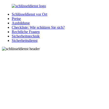
Zurück
zum
Schlüsseldienst vor Ort
Inhalt
SchluesseldienstDirekt.de
Ihre
Preise
Notlage
Ausbildung
wird
Checkliste: Wie schützen Sie sich?
gelöst!
Rechtliche Fragen
Sicherheitstechnik
Sicherheitsdienst