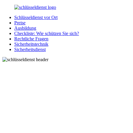
Zurück
zum
Schlüsseldienst vor Ort
Inhalt
SchluesseldienstDirekt.de
Ihre
Preise
Notlage
Ausbildung
wird
Checkliste: Wie schützen Sie sich?
gelöst!
Rechtliche Fragen
Sicherheitstechnik
Sicherheitsdienst