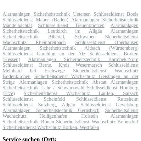
Alarmanlagen Sicherheitstechnik Uetersen
Schlüsseldienst Boele
Schlüsseldienst Mauer (Baden)
Alarmanlagen Sicherheitstechnik
Mandelbachtal
Schlüsseldienst Treuenbrietzen
Alarmanlagen
Sicherheitstechnik Leutkirch im Allgäu
Alarmanlagen
Sicherheitstechnik Bibertal, Schwaben
Sicherheitsdienst
Wachschutz Rheinbreitbach
Schlüsseldienst Oberhausen
Alarmanlagen Sicherheitstechnik Altbach (Württemberg)
Schlüsseldienst Garching an der Alz
Schlüsseldienst Borken
(Hessen)
Alarmanlagen Sicherheitstechnik Barmbek-Nord
Schlüsseldienst Berne, Kreis Wesermarsch
Schlüsseldienst
Meinhard bei Eschwege
Sicherheitsdienst Wachschutz
Bodenkirchen
Sicherheitsdienst Wachschutz Geislingen an der
Steige
Alarmanlagen Sicherheitstechnik Abstatt
Alarmanlagen
Sicherheitstechnik Lahr / Schwarzwald
Schlüsseldienst Homberg
(Efze)
Sicherheitsdienst Wachschutz Laufen, Salzach
Schlüsseldienst Scheinfeld
Schlüsseldienst Rutesheim
Schlüsseldienst Sulzberg, Allgäu
Schlüsseldienst Gevelsberg
Alarmanlagen Sicherheitstechnik Gernsbach
Sicherheitsdienst
Wachschutz Heiligenhafen, Holstein
Alarmanlagen
Sicherheitstechnik Bönen
Sicherheitsdienst Wachschutz Bohnsdorf
Sicherheitsdienst Wachschutz Borken, Westfalen
Service suchen (Ort):