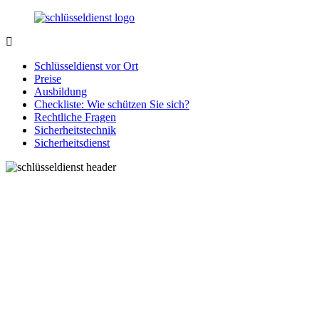
Zurück
zum
Inhalt
SchluesseldienstDirekt.de
Ihre
Notlage
Schlüsseldienst vor Ort
wird
Preise
gelöst!
Ausbildung
Checkliste: Wie schützen Sie sich?
Rechtliche Fragen
Sicherheitstechnik
Sicherheitsdienst