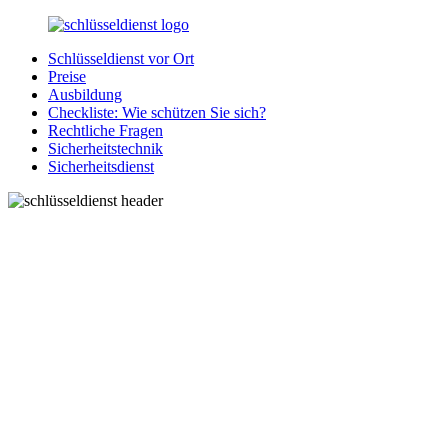
Zurück
zum
Schlüsseldienst vor Ort
Inhalt
SchluesseldienstDirekt.de
Ihre
Preise
Notlage
Ausbildung
wird
Checkliste: Wie schützen Sie sich?
gelöst!
Rechtliche Fragen
Sicherheitstechnik
Sicherheitsdienst