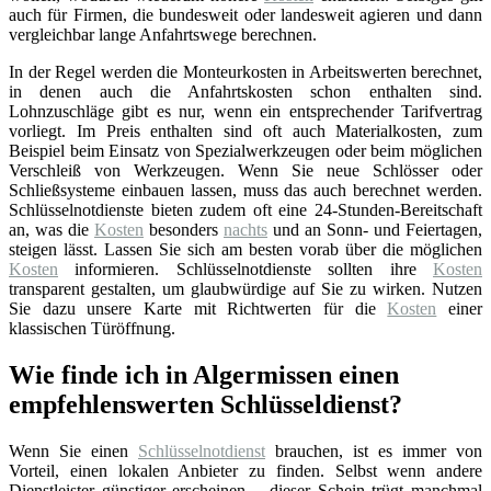
auch für Firmen, die bundesweit oder landesweit agieren und dann
vergleichbar lange Anfahrtswege berechnen.
In der Regel werden die Monteurkosten in Arbeitswerten berechnet,
in denen auch die Anfahrtskosten schon enthalten sind.
Lohnzuschläge gibt es nur, wenn ein entsprechender Tarifvertrag
vorliegt. Im Preis enthalten sind oft auch Materialkosten, zum
Beispiel beim Einsatz von Spezialwerkzeugen oder beim möglichen
Verschleiß von Werkzeugen. Wenn Sie neue Schlösser oder
Schließsysteme einbauen lassen, muss das auch berechnet werden.
Schlüsselnotdienste bieten zudem oft eine 24-Stunden-Bereitschaft
an, was die
Kosten
besonders
nachts
und an Sonn- und Feiertagen,
steigen lässt. Lassen Sie sich am besten vorab über die möglichen
Kosten
informieren. Schlüsselnotdienste sollten ihre
Kosten
transparent gestalten, um glaubwürdige auf Sie zu wirken. Nutzen
Sie dazu unsere Karte mit Richtwerten für die
Kosten
einer
klassischen Türöffnung.
Wie finde ich in Algermissen einen
empfehlenswerten Schlüsseldienst?
Wenn Sie einen
Schlüsselnotdienst
brauchen, ist es immer von
Vorteil, einen lokalen Anbieter zu finden. Selbst wenn andere
Dienstleister günstiger erscheinen – dieser Schein trügt manchmal