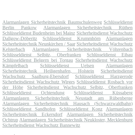
Alarmanlagen Sicherheitstechnik Baumschulenweg
Schlüsseldienst
Berlin Pankow
Alarmanlagen Sicherheitstechnik Rüthen
Schlüsseldienst Budenheim bei Mainz
Sicherheitsdienst Wachschutz
Dallgow-Döberitz
Schlüsseldienst Krummhörn
Alarmanlagen
Sicherheitstechnik Neunkirchen / Saar
Sicherheitsdienst Wachschutz
Kelsterbach
Alarmanlagen Sicherheitstechnik Vöhrenbach
Schlüsseldienst Selbitz, Oberfranken
Schlüsseldienst Eibau
Schlüsseldienst Belgern bei Torgau
Sicherheitsdienst Wachschutz
Kämpfelbach
Schlüsseldienst Uelsen
Alarmanlagen
Sicherheitstechnik Heiligenhafen, Holstein
Sicherheitsdienst
Wachschutz Saalburg-Ebersdorf
Schlüsseldienst Harzgerode
Sicherheitsdienst Wachschutz Wirges
Schlüsseldienst Rosbach vor
der Höhe
Sicherheitsdienst Wachschutz Selbitz, Oberfranken
Schlüsseldienst Ochtendung
Schlüsseldienst Küssaberg
Alarmanlagen Sicherheitstechnik Neustadt am Rübenberge
Alarmanlagen Sicherheitstechnik Hausach (Schwarzwaldbahn)
Schlüsseldienst Sandhofen
Schlüsseldienst Konz
Alarmanlagen
Sicherheitstechnik Eckersdorf
Alarmanlagen Sicherheitstechnik
Ochtrup
Alarmanlagen Sicherheitstechnik Neukloster, Mecklenburg
Sicherheitsdienst Wachschutz Bannewitz