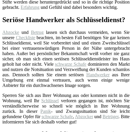
Stifte werden diese heruntergedrückt und so in die richtige Position
gebracht.
Erfahrung
und Gefühl sind dabei besonders wichtig.
Seriöse Handwerker als Schlüsseldienst?
Abzocke
und
Betrug
lassen sich durchaus vermeiden, wenn Sie
unsere
Checkliste
beachten, im besten Fall benötigen Sie gar keinen
Schlüsseldienst, weil Sie vorbereitet sind und einen Zweitschlüssel
bei einer vertrauenswürdigen Person in der Nähe untergebracht
haben. Außer bei persönlicher Bekanntschaft weiß vorher nie ganz
sicher, ob man sich einen seriösen Schlüsseldienstleister ins Haus
geholt hat oder nicht. Viele
schwarze Schafe
dominieren den Markt
und nutzen die Notsituation und Verzweiflung der Kunden schamlos
aus. Dennoch sollten Sie einem seriösen
Handwerker
aus Ihrer
Umgebung erst einmal vertrauen, auch wenn einige wenige
Anbieter für ein durchwachsenes Image sorgen.
Sperren Sie sich aus Ihrer Wohnung aus oder kommen nicht in die
Wohnung, weil Ihr
Schlüssel
verloren gegangen ist, möchten Sie
verständlicherweise so schnell wie möglich in Ihre Wohnung
zurück. In dieser
Panik
- und Zwangssituation sind Sie leicht
gefundene Opfer für
schwarze Schafe
,
Abzocker
und
Betrüger
. Bitte
informieren Sie sich deshalb vorher gut!