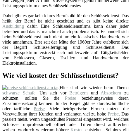
Fahrzeugen jeder Art und Kassensystemen gehört mittlerweile zum
Leistungsspektrum eines Schlüsseldienstes.
Dabei gibt es gar kein klares Berufsbild für den Schlüsseldienst. Das
heißt, der Beruf ist nicht geschützt und es gibt keine direkte
Ausbildung
dafür. Eine Schlüsseldienstfirma kann daher jeder
betreiben und das ist manchmal auch problematisch. Es handelt sich
beim Schlüsseldienst auch nicht um ein klassisches Handwerk, wie
viele annehmen. Erst seit der Mitte der 1960er Jahre etablierte sich
der Begriff Schlüsselfertigung und Schlüsseldienst. Das
Leistungsspektrum erstreckt sich mittlerweile auf Tätigkeitsfelder
von Schlossern, Glasern, Tischlern und Handwerkern der
Elektroinstallation.
Wie viel kostet der Schlüsselnotdienst?
Hier sind wir wieder beim Thema
schwarze Schafe
. Um sich vor
Betrügern
und
Abzockern
zu
schützen, sollten Sie die
Preise
beziehungsweise deren
Zusammensetzung kennen. In der Regel gibt es durchschnittliche
oder tarifliche
Preise
. Viele betrügerische Firmen nutzen die
Verzweiflung ihrer Kunden und verlangen viel zu hohe
Preise
. Das
passiert meist, wenn ungeschultes Personal eingesetzt wird, welches
Schlösser unprofessionell öffnet oder Türen direkt aufbrechen
wollen, wodurch wiederum höhere
Kosten
entstehen. Selbiges gilt