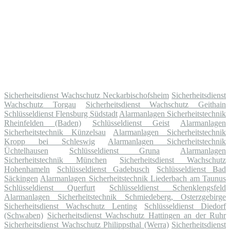
Sicherheitsdienst Wachschutz Neckarbischofsheim
Sicherheitsdienst
Wachschutz Torgau
Sicherheitsdienst Wachschutz Geithain
Schlüsseldienst Flensburg Südstadt
Alarmanlagen Sicherheitstechnik
Rheinfelden (Baden)
Schlüsseldienst Geist
Alarmanlagen
Sicherheitstechnik Künzelsau
Alarmanlagen Sicherheitstechnik
Kropp bei Schleswig
Alarmanlagen Sicherheitstechnik
Üchtelhausen
Schlüsseldienst Gruna
Alarmanlagen
Sicherheitstechnik München
Sicherheitsdienst Wachschutz
Hohenhameln
Schlüsseldienst Gadebusch
Schlüsseldienst Bad
Säckingen
Alarmanlagen Sicherheitstechnik Liederbach am Taunus
Schlüsseldienst Querfurt
Schlüsseldienst Schenklengsfeld
Alarmanlagen Sicherheitstechnik Schmiedeberg, Osterzgebirge
Sicherheitsdienst Wachschutz Lenting
Schlüsseldienst Diedorf
(Schwaben)
Sicherheitsdienst Wachschutz Hattingen an der Ruhr
Sicherheitsdienst Wachschutz Philippsthal (Werra)
Sicherheitsdienst