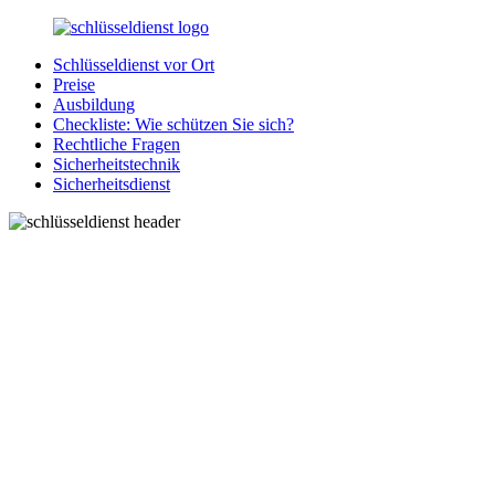
Zurück
zum
Schlüsseldienst vor Ort
Inhalt
SchluesseldienstDirekt.de
Ihre
Preise
Notlage
Ausbildung
wird
Checkliste: Wie schützen Sie sich?
gelöst!
Rechtliche Fragen
Sicherheitstechnik
Sicherheitsdienst