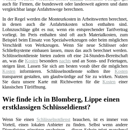
auch für Firmen, die bundesweit oder landesweit agieren und dann
vergleichbar lange Anfahrtswege berechnen.
In der Regel werden die Monteurkosten in Arbeitswerten berechnet,
in denen auch die Anfahrtskosten schon enthalten sind.
Lohnzuschläge gibt es nur, wenn ein entsprechender Tarifvertrag
vorliegt. Im Preis enthalten sind oft auch Materialkosten, zum
Beispiel beim Einsatz von Spezialwerkzeugen oder beim möglichen
Verschleiß von Werkzeugen. Wenn Sie neue Schlösser oder
Schließsysteme einbauen lassen, muss das auch berechnet werden.
Schlüsselnotdienste bieten zudem oft eine 24-Stunden-Bereitschaft
an, was die
Kosten
besonders
nachts
und an Sonn- und Feiertagen,
steigen lässt. Lassen Sie sich am besten vorab über die möglichen
Kosten
informieren. Schlüsselnotdienste sollten ihre
Kosten
transparent gestalten, um glaubwürdige auf Sie zu wirken. Nutzen
Sie dazu unsere Karte mit Richtwerten für die
Kosten
einer
klassischen Türöffnung.
Wie finde ich in Blomberg, Lippe einen
erstklassigen Schlüsseldienst?
Wenn Sie einen
Schlüsselnotdienst
brauchen, ist es immer von
Vorteil, einen lokalen Anbieter zu finden. Selbst wenn andere
Dienstleister günstiger erscheinen – dieser Schein trügt manchmal