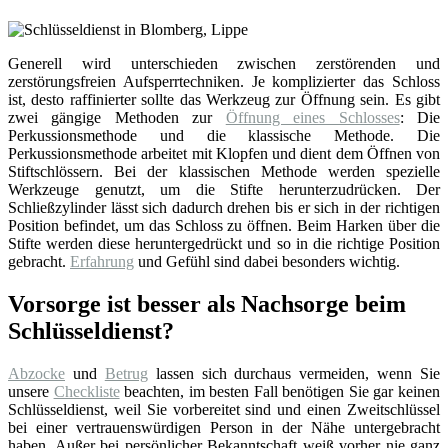
Generell wird unterschieden zwischen zerstörenden und
zerstörungsfreien Aufsperrtechniken. Je komplizierter das Schloss
ist, desto raffinierter sollte das Werkzeug zur Öffnung sein. Es gibt
zwei gängige Methoden zur
Öffnung eines Schlosses
: Die
Perkussionsmethode und die klassische Methode. Die
Perkussionsmethode arbeitet mit Klopfen und dient dem Öffnen von
Stiftschlössern. Bei der klassischen Methode werden spezielle
Werkzeuge genutzt, um die Stifte herunterzudrücken. Der
Schließzylinder lässt sich dadurch drehen bis er sich in der richtigen
Position befindet, um das Schloss zu öffnen. Beim Harken über die
Stifte werden diese heruntergedrückt und so in die richtige Position
gebracht.
Erfahrung
und Gefühl sind dabei besonders wichtig.
Vorsorge ist besser als Nachsorge beim
Schlüsseldienst?
Abzocke
und
Betrug
lassen sich durchaus vermeiden, wenn Sie
unsere
Checkliste
beachten, im besten Fall benötigen Sie gar keinen
Schlüsseldienst, weil Sie vorbereitet sind und einen Zweitschlüssel
bei einer vertrauenswürdigen Person in der Nähe untergebracht
haben. Außer bei persönlicher Bekanntschaft weiß vorher nie ganz