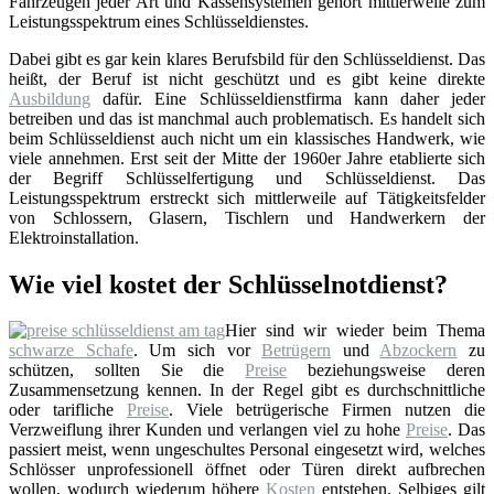
Fahrzeugen jeder Art und Kassensystemen gehört mittlerweile zum
Leistungsspektrum eines Schlüsseldienstes.
Dabei gibt es gar kein klares Berufsbild für den Schlüsseldienst. Das
heißt, der Beruf ist nicht geschützt und es gibt keine direkte
Ausbildung
dafür. Eine Schlüsseldienstfirma kann daher jeder
betreiben und das ist manchmal auch problematisch. Es handelt sich
beim Schlüsseldienst auch nicht um ein klassisches Handwerk, wie
viele annehmen. Erst seit der Mitte der 1960er Jahre etablierte sich
der Begriff Schlüsselfertigung und Schlüsseldienst. Das
Leistungsspektrum erstreckt sich mittlerweile auf Tätigkeitsfelder
von Schlossern, Glasern, Tischlern und Handwerkern der
Elektroinstallation.
Wie viel kostet der Schlüsselnotdienst?
Hier sind wir wieder beim Thema
schwarze Schafe
. Um sich vor
Betrügern
und
Abzockern
zu
schützen, sollten Sie die
Preise
beziehungsweise deren
Zusammensetzung kennen. In der Regel gibt es durchschnittliche
oder tarifliche
Preise
. Viele betrügerische Firmen nutzen die
Verzweiflung ihrer Kunden und verlangen viel zu hohe
Preise
. Das
passiert meist, wenn ungeschultes Personal eingesetzt wird, welches
Schlösser unprofessionell öffnet oder Türen direkt aufbrechen
wollen, wodurch wiederum höhere
Kosten
entstehen. Selbiges gilt