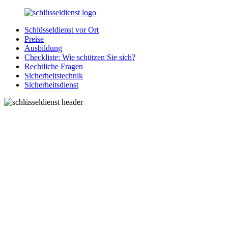
Zurück
zum
Schlüsseldienst vor Ort
Inhalt
SchluesseldienstDirekt.de
Ihre
Preise
Notlage
Ausbildung
wird
Checkliste: Wie schützen Sie sich?
gelöst!
Rechtliche Fragen
Sicherheitstechnik
Sicherheitsdienst