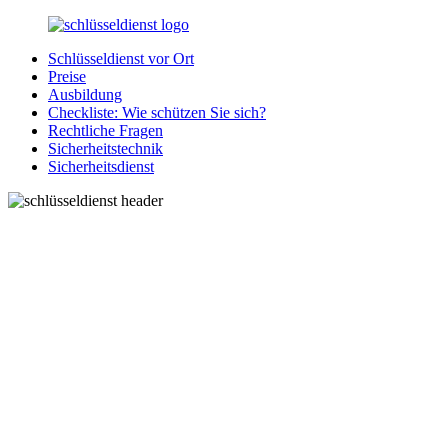
Zurück
zum
Schlüsseldienst vor Ort
Inhalt
SchluesseldienstDirekt.de
Ihre
Preise
Notlage
Ausbildung
wird
Checkliste: Wie schützen Sie sich?
gelöst!
Rechtliche Fragen
Sicherheitstechnik
Sicherheitsdienst