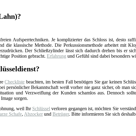
(Lahn)?
reien Aufsperrtechniken. Je komplizierter das Schloss ist, desto raff
d die klassische Methode. Die Perkussionsmethode arbeitet mit Klop
zudrücken. Der Schließzylinder lässt sich dadurch drehen bis er sich
chtige Position gebracht.
Erfahrung
und Gefühl sind dabei besonders wi
lüsseldienst?
ere
Checkliste
beachten, im besten Fall benötigen Sie gar keinen Schlüss
 persönlicher Bekanntschaft weiß vorher nie ganz sicher, ob man sich 
tuation und Verzweiflung der Kunden schamlos aus. Dennoch sollt
 Image sorgen.
ohnung, weil Ihr
Schlüssel
verloren gegangen ist, möchten Sie verständ
arze Schafe
,
Abzocker
und
Betrüger
. Bitte informieren Sie sich deshalb