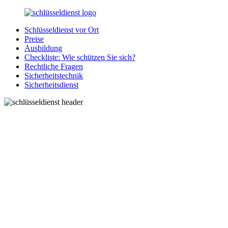
Zurück
zum
Schlüsseldienst vor Ort
Inhalt
SchluesseldienstDirekt.de
Ihre
Preise
Notlage
Ausbildung
wird
Checkliste: Wie schützen Sie sich?
gelöst!
Rechtliche Fragen
Sicherheitstechnik
Sicherheitsdienst