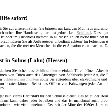
ilfe sofort!
ie auf unserem Portal. Sie bringen nur kurz den Müll raus und schon i
hsuchen Ihre Handtasche, darin ist jedoch kein
Schlüssel
. Diese pa
ist oder im Türschloss klemmt. In all diesen Fällen bleibt Ihnen oft n
orauf müssen Sie als Auftraggeber unbedingt achten? Im Folgenden g
machen, die die meisten Menschen in dieser Situation eben machen. D
st in Solms (Lahn) (Hessen)
 denken Sie sicher, dass
Schlüsseldienste
einfach Türen öffnen. Aber si
nen von Türen auch das Anfertigen von Schlüsseln jeder Art, die 
Ein
Schlüsseldienstmonteur
sollte Sie außerdem über elektronische un
ation beraten können. Selbst das Öffnen von Fahrzeugen jeder Art u
tes.
gar kein klares Berufsbild für den Schlüsseldienst. Das heißt, der Beru
stfirma kann daher jeder betreiben und das ist manchmal auch prob
ndwerk, wie viele annehmen. Erst seit der Mitte der 1960er Jahre eta