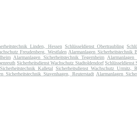
erheitstechnik Linden, Hessen
Schlüsseldienst Obertraubling
Schl
achschutz Freudenberg, Westfalen
Alarmanlagen Sicherheitstechnik 
lheim
Alarmanlagen Sicherheitstechnik Tegernheim
Alarmanlagen S
benreuth
Sicherheitsdienst Wachschutz Stadtoldendorf
Schlüsseldienst
icherheitstechnik Kalletal
Sicherheitsdienst Wachschutz Urmitz, 
n Sicherheitstechnik Stavenhagen, Reuterstadt
Alarmanlagen Siche