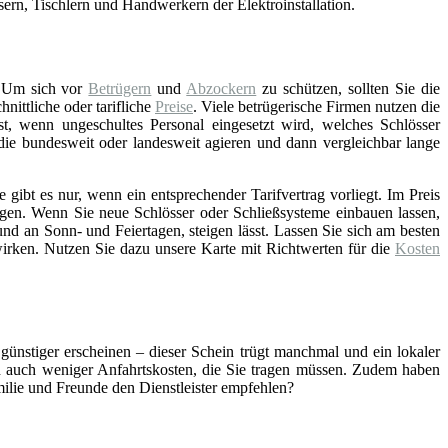
asern, Tischlern und Handwerkern der Elektroinstallation.
 Um sich vor
Betrügern
und
Abzockern
zu schützen, sollten Sie die
ittliche oder tarifliche
Preise
. Viele betrügerische Firmen nutzen die
st, wenn ungeschultes Personal eingesetzt wird, welches Schlösser
 die bundesweit oder landesweit agieren und dann vergleichbar lange
gibt es nur, wenn ein entsprechender Tarifvertrag vorliegt. Im Preis
gen. Wenn Sie neue Schlösser oder Schließsysteme einbauen lassen,
nd an Sonn- und Feiertagen, steigen lässt. Lassen Sie sich am besten
wirken. Nutzen Sie dazu unsere Karte mit Richtwerten für die
Kosten
 günstiger erscheinen – dieser Schein trügt manchmal und ein lokaler
ch auch weniger Anfahrtskosten, die Sie tragen müssen. Zudem haben
amilie und Freunde den Dienstleister empfehlen?