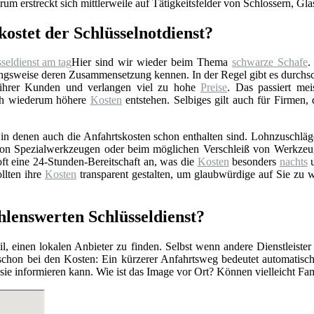
rum erstreckt sich mittlerweile auf Tätigkeitsfelder von Schlossern, Gl
kostet der Schlüsselnotdienst?
Hier sind wir wieder beim Thema
schwarze Schafe
.
gsweise deren Zusammensetzung kennen. In der Regel gibt es durchschn
 ihrer Kunden und verlangen viel zu hohe
Preise
. Das passiert mei
rch wiederum höhere
Kosten
entstehen. Selbiges gilt auch für Firmen,
n denen auch die Anfahrtskosten schon enthalten sind. Lohnzuschläge 
z von Spezialwerkzeugen oder beim möglichen Verschleiß von Werkzeu
ft eine 24-Stunden-Bereitschaft an, was die
Kosten
besonders
nachts
u
llten ihre
Kosten
transparent gestalten, um glaubwürdige auf Sie zu 
hlenswerten Schlüsseldienst?
l, einen lokalen Anbieter zu finden. Selbst wenn andere Dienstleister
 schon bei den Kosten: Ein kürzerer Anfahrtsweg bedeutet automatis
r sie informieren kann. Wie ist das Image vor Ort? Können vielleicht F