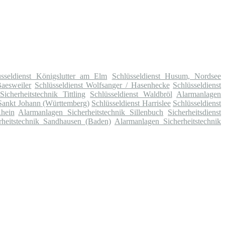
üsseldienst Königslutter am Elm
Schlüsseldienst Husum, Nordsee
Baesweiler
Schlüsseldienst Wolfsanger / Hasenhecke
Schlüsseldienst
icherheitstechnik Tittling
Schlüsseldienst Waldbröl
Alarmanlagen
 Sankt Johann (Württemberg)
Schlüsseldienst Harrislee
Schlüsseldienst
Rhein
Alarmanlagen Sicherheitstechnik Sillenbuch
Sicherheitsdienst
rheitstechnik Sandhausen (Baden)
Alarmanlagen Sicherheitstechnik