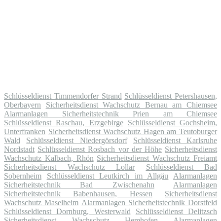
Schlüsseldienst Timmendorfer Strand
Schlüsseldienst Petershausen,
Oberbayern
Sicherheitsdienst Wachschutz Bernau am Chiemsee
Alarmanlagen Sicherheitstechnik Prien am Chiemsee
Schlüsseldienst Raschau, Erzgebirge
Schlüsseldienst Gochsheim,
Unterfranken
Sicherheitsdienst Wachschutz Hagen am Teutoburger
Wald
Schlüsseldienst Niedergörsdorf
Schlüsseldienst Karlsruhe
Nordstadt
Schlüsseldienst Rosbach vor der Höhe
Sicherheitsdienst
Wachschutz Kalbach, Rhön
Sicherheitsdienst Wachschutz Freiamt
Sicherheitsdienst Wachschutz Lollar
Schlüsseldienst Bad
Sobernheim
Schlüsseldienst Leutkirch im Allgäu
Alarmanlagen
Sicherheitstechnik Bad Zwischenahn
Alarmanlagen
Sicherheitstechnik Babenhausen, Hessen
Sicherheitsdienst
Wachschutz Maselheim
Alarmanlagen Sicherheitstechnik Dorstfeld
Schlüsseldienst Dornburg, Westerwald
Schlüsseldienst Delitzsch
Sicherheitsdienst Wachschutz Hemhofen
Alarmanlagen