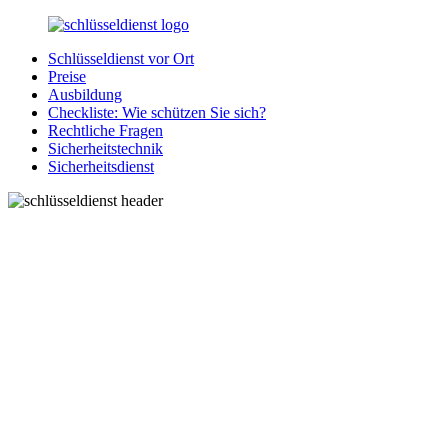
Zurück
zum
Schlüsseldienst vor Ort
Inhalt
SchluesseldienstDirekt.de
Ihre
Preise
Notlage
Ausbildung
wird
Checkliste: Wie schützen Sie sich?
gelöst!
Rechtliche Fragen
Sicherheitstechnik
Sicherheitsdienst