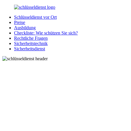
Zurück
zum
Schlüsseldienst vor Ort
Inhalt
SchluesseldienstDirekt.de
Ihre
Preise
Notlage
Ausbildung
wird
Checkliste: Wie schützen Sie sich?
gelöst!
Rechtliche Fragen
Sicherheitstechnik
Sicherheitsdienst