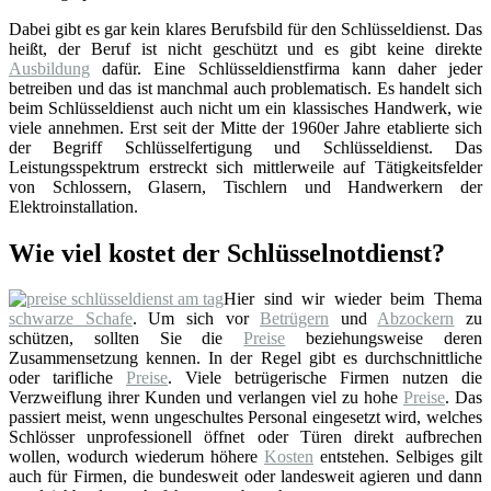
Dabei gibt es gar kein klares Berufsbild für den Schlüsseldienst. Das
heißt, der Beruf ist nicht geschützt und es gibt keine direkte
Ausbildung
dafür. Eine Schlüsseldienstfirma kann daher jeder
betreiben und das ist manchmal auch problematisch. Es handelt sich
beim Schlüsseldienst auch nicht um ein klassisches Handwerk, wie
viele annehmen. Erst seit der Mitte der 1960er Jahre etablierte sich
der Begriff Schlüsselfertigung und Schlüsseldienst. Das
Leistungsspektrum erstreckt sich mittlerweile auf Tätigkeitsfelder
von Schlossern, Glasern, Tischlern und Handwerkern der
Elektroinstallation.
Wie viel kostet der Schlüsselnotdienst?
Hier sind wir wieder beim Thema
schwarze Schafe
. Um sich vor
Betrügern
und
Abzockern
zu
schützen, sollten Sie die
Preise
beziehungsweise deren
Zusammensetzung kennen. In der Regel gibt es durchschnittliche
oder tarifliche
Preise
. Viele betrügerische Firmen nutzen die
Verzweiflung ihrer Kunden und verlangen viel zu hohe
Preise
. Das
passiert meist, wenn ungeschultes Personal eingesetzt wird, welches
Schlösser unprofessionell öffnet oder Türen direkt aufbrechen
wollen, wodurch wiederum höhere
Kosten
entstehen. Selbiges gilt
auch für Firmen, die bundesweit oder landesweit agieren und dann