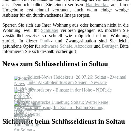
aus. Dennoch sollten Sie einem seriösen
Handwerker
aus Ihrer
Umgebung erst einmal vertrauen, auch wenn einige wenige
Anbieter für ein durchwachsenes Image sorgen.
Sperren Sie sich aus Ihrer Wohnung aus oder kommen nicht in die
Wohnung, weil Ihr
Schlüssel
verloren gegangen ist, möchten Sie
verständlicherweise so schnell wie möglich in Ihre Wohnung
zurück. In dieser
Panik
- und Zwangssituation sind Sie leicht
gefundene Opfer für
schwarze Schafe
,
Abzocker
und
Betrüger
. Bitte
informieren Sie sich deshalb vorher gut!
News zum Schlüsseldienst in Soltau
Polizei-News Heidekreis, 28.07.26: Soltau - Zweimal
unter Alkoholeinfluss am Steuer - News.de
die nordstory - Einsatz in der Höhe - NDR.de
Bahnstrecke Lüneburg-Soltau: Weiter keine
Tunnellösung für Soltau - BöhmeZeitung
Sicherheit beim Schlüsseldienst in Soltau