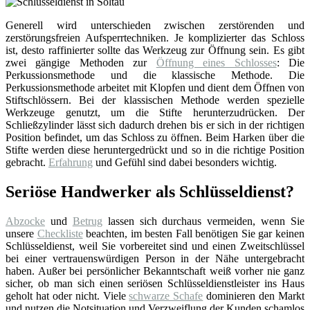
Generell wird unterschieden zwischen zerstörenden und
zerstörungsfreien Aufsperrtechniken. Je komplizierter das Schloss
ist, desto raffinierter sollte das Werkzeug zur Öffnung sein. Es gibt
zwei gängige Methoden zur
Öffnung eines Schlosses
: Die
Perkussionsmethode und die klassische Methode. Die
Perkussionsmethode arbeitet mit Klopfen und dient dem Öffnen von
Stiftschlössern. Bei der klassischen Methode werden spezielle
Werkzeuge genutzt, um die Stifte herunterzudrücken. Der
Schließzylinder lässt sich dadurch drehen bis er sich in der richtigen
Position befindet, um das Schloss zu öffnen. Beim Harken über die
Stifte werden diese heruntergedrückt und so in die richtige Position
gebracht.
Erfahrung
und Gefühl sind dabei besonders wichtig.
Seriöse Handwerker als Schlüsseldienst?
Abzocke
und
Betrug
lassen sich durchaus vermeiden, wenn Sie
unsere
Checkliste
beachten, im besten Fall benötigen Sie gar keinen
Schlüsseldienst, weil Sie vorbereitet sind und einen Zweitschlüssel
bei einer vertrauenswürdigen Person in der Nähe untergebracht
haben. Außer bei persönlicher Bekanntschaft weiß vorher nie ganz
sicher, ob man sich einen seriösen Schlüsseldienstleister ins Haus
geholt hat oder nicht. Viele
schwarze Schafe
dominieren den Markt
und nutzen die Notsituation und Verzweiflung der Kunden schamlos