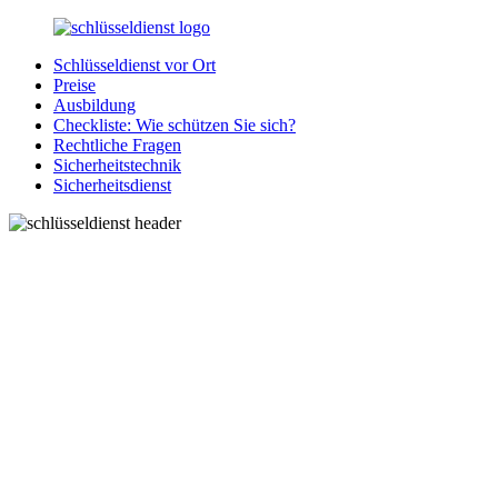
Zurück
zum
Schlüsseldienst vor Ort
Inhalt
SchluesseldienstDirekt.de
Ihre
Preise
Notlage
Ausbildung
wird
Checkliste: Wie schützen Sie sich?
gelöst!
Rechtliche Fragen
Sicherheitstechnik
Sicherheitsdienst