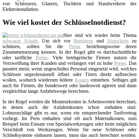
von Schlossern, Glasern, Tischlern und Handwerkern der
Elektroinstallation.
Wie viel kostet der Schlüsselnotdienst?
Hier sind wir wieder beim Thema
schwarze Schafe
. Um sich vor
Betrügern
und
Abzockern
zu
schützen, sollten Sie die
Preise
beziehungsweise deren
Zusammensetzung kennen. In der Regel gibt es durchschnittliche
oder tarifliche
Preise
. Viele betrügerische Firmen nutzen die
Verzweiflung ihrer Kunden und verlangen viel zu hohe
Preise
. Das
passiert meist, wenn ungeschultes Personal eingesetzt wird, welches
Schlösser unprofessionell öffnet oder Türen direkt aufbrechen
wollen, wodurch wiederum höhere
Kosten
entstehen. Selbiges gilt
auch für Firmen, die bundesweit oder landesweit agieren und dann
vergleichbar lange Anfahrtswege berechnen.
In der Regel werden die Monteurkosten in Arbeitswerten berechnet,
in denen auch die Anfahrtskosten schon enthalten sind.
Lohnzuschläge gibt es nur, wenn ein entsprechender Tarifvertrag
vorliegt. Im Preis enthalten sind oft auch Materialkosten, zum
Beispiel beim Einsatz von Spezialwerkzeugen oder beim möglichen
Verschleiß von Werkzeugen. Wenn Sie neue Schlösser oder
Schließsysteme einbauen lassen, muss das auch berechnet werden.