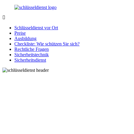
Zurück
zum
Inhalt
SchluesseldienstDirekt.de
Ihre
Notlage
Schlüsseldienst vor Ort
wird
Preise
gelöst!
Ausbildung
Checkliste: Wie schützen Sie sich?
Rechtliche Fragen
Sicherheitstechnik
Sicherheitsdienst