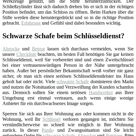
Werkzeuge genutzt, um die Stifte herunterzudrücken. Der
Schließzylinder lässt sich dadurch drehen bis er sich in der richtigen
Position befindet, um das Schloss zu öffnen. Beim Harken über die
Stifte werden diese heruntergedrückt und so in die richtige Position
gebracht.
Erfahrung
und Gefühl sind dabei besonders wichtig.
Schwarze Schafe beim Schlüsseldienst?
Abzocke
und
Betrug
lassen sich durchaus vermeiden, wenn Sie
unsere
Checkliste
beachten, im besten Fall benötigen Sie gar keinen
Schlüsseldienst, weil Sie vorbereitet sind und einen Zweitschlüssel
bei einer vertrauenswürdigen Person in der Nähe untergebracht
haben. Außer bei persönlicher Bekanntschaft weiß vorher nie ganz
sicher, ob man sich einen seriösen Schlüsseldienstleister ins Haus
geholt hat oder nicht. Viele
schwarze Schafe
dominieren den Markt
und nutzen die Notsituation und Verzweiflung der Kunden schamlos
aus. Dennoch sollten Sie einem seriösen
Handwerker
aus Ihrer
Umgebung erst einmal vertrauen, auch wenn einige wenige
Anbieter für ein durchwachsenes Image sorgen.
Sperren Sie sich aus Ihrer Wohnung aus oder kommen nicht in die
Wohnung, weil Ihr
Schlüssel
verloren gegangen ist, möchten Sie
verständlicherweise so schnell wie möglich in Ihre Wohnung
zurück. In dieser
Panik
- und Zwangssituation sind Sie leicht
gefundene Opfer für
schwarze Schafe
,
Abzocker
und
Betrüger
. Bitte