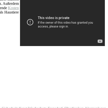
nn. Außerdem
fende
Kosten
ls Haustiere