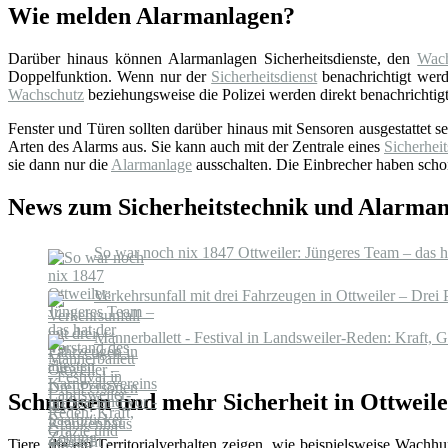
Wie melden Alarmanlagen?
Darüber hinaus können Alarmanlagen Sicherheitsdienste, den
Wach
Doppelfunktion. Wenn nur der
Sicherheitsdienst
benachrichtigt werde
Wachschutz
beziehungsweise die Polizei werden direkt benachrichtigt
Fenster und Türen sollten darüber hinaus mit Sensoren ausgestattet 
Arten des Alarms aus. Sie kann auch mit der Zentrale eines
Sicherheit
sie dann nur die
Alarmanlage
ausschalten. Die Einbrecher haben schon
News zum Sicherheitstechnik und Alarman
So war noch nix 1847 Ottweiler: Jüngeres Team – das ha
Verkehrsunfall mit drei Fahrzeugen in Ottweiler – Drei
Männerballett - Festival in Landsweiler-Reden: Kraft, 
Schmusen und mehr Sicherheit in Ottweile
Tiere, die ein Territorialverhalten zeigen, wie beispielsweise Wac