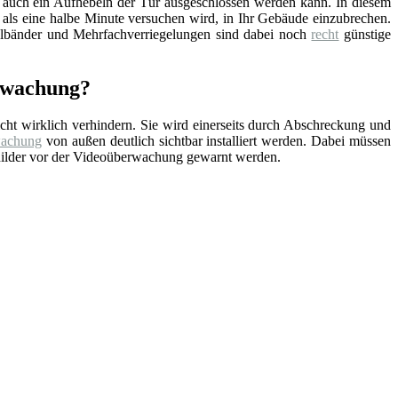
t auch ein Aufhebeln der Tür ausgeschlossen werden kann. In diesem
 als eine halbe Minute versuchen wird, in Ihr Gebäude einzubrechen.
ahlbänder und Mehrfachverriegelungen sind dabei noch
recht
günstige
erwachung?
cht wirklich verhindern. Sie wird einerseits durch Abschreckung und
wachung
von außen deutlich sichtbar installiert werden. Dabei müssen
childer vor der Videoüberwachung gewarnt werden.