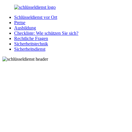
Zurück
zum
Schlüsseldienst vor Ort
Inhalt
SchluesseldienstDirekt.de
Ihre
Preise
Notlage
Ausbildung
wird
Checkliste: Wie schützen Sie sich?
gelöst!
Rechtliche Fragen
Sicherheitstechnik
Sicherheitsdienst