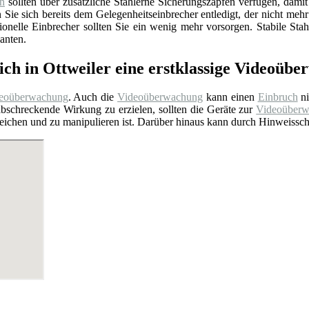
en
sollten über zusätzliche Stählerne Sicherungszapfen verfügen, dami
ie sich bereits dem Gelegenheitseinbrecher entledigt, der nicht mehr
ionelle Einbrecher sollten Sie ein wenig mehr vorsorgen. Stabile St
anten.
ich in Ottweiler eine erstklassige Videoüb
eoüberwachung
. Auch die
Videoüberwachung
kann einen
Einbruch
ni
bschreckende Wirkung zu erzielen, sollten die Geräte zur
Videoüber
rreichen und zu manipulieren ist. Darüber hinaus kann durch Hinweiss