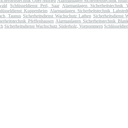
icherheitstechnik Ober-Mörlen
Alarmanlagen Sicherheitstechnik Issu
wald
Schlüsseldienst Perl, Saar
Alarmanlagen Sicherheitstechnik 
hlüsseldienst Kuppenheim
Alarmanlagen Sicherheitstechnik Lahsted
ach, Taunus
Sicherheitsdienst Wachschutz Lathen
Sicherheitsdienst
erheitstechnik Pfeffenhausen
Alarmanlagen Sicherheitstechnik Blan
ch
Sicherheitsdienst Wachschutz Süderholz, Vorpommern
Schlüsseldie