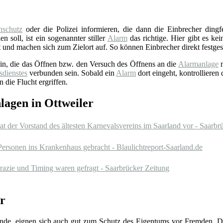
schutz
oder die Polizei informieren, die dann die Einbrecher ding
n soll, ist ein sogenannter stiller
Alarm
das richtige. Hier gibt es ke
 und machen sich zum Zielort auf. So können Einbrecher direkt festges
sein, die das Öffnen bzw. den Versuch des Öffnens an die
Alarmanlage
m
sdienstes
verbunden sein. Sobald ein
Alarm
dort eingeht, kontrollieren
 die Flucht ergriffen.
lagen in Ottweiler
t der Vorstand des ältesten Karnevalsvereins im Saarland vor - Saarbr
 Personen ins Krankenhaus gebracht - Blaulichtreport-Saarland.de
Grazie und Timing waren gefragt - Saarbrücker Zeitung
r
hhunde, eignen sich auch gut zum Schutz des Eigentums vor Fremden. 