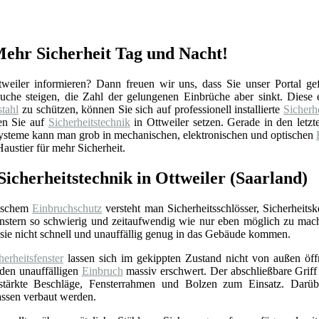
 Mehr Sicherheit Tag und Nacht!
eiler informieren? Dann freuen wir uns, dass Sie unser Portal ge
ersuche steigen, die Zahl der gelungenen Einbrüche aber sinkt. Dies
tahl
zu schützen, können Sie sich auf professionell installierte
Sicherh
en Sie auf
Sicherheitstechnik
in Ottweiler setzen. Gerade in den letz
Systeme kann man grob in mechanischen, elektronischen und optischen
austier für mehr Sicherheit.
icherheitstechnik in Ottweiler (Saarland)
ischem
Einbruchschutz
versteht man Sicherheitsschlösser, Sicherheits
nstern so schwierig und zeitaufwendig wie nur eben möglich zu mac
sie nicht schnell und unauffällig genug in das Gebäude kommen.
herheitsfenster
lassen sich im gekippten Zustand nicht von außen öffne
 den unauffälligen
Einbruch
massiv erschwert. Der abschließbare Griff 
stärkte Beschläge, Fensterrahmen und Bolzen zum Einsatz. Darübe
assen verbaut werden.