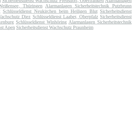
m
Sicherheitsdienst Wachschutz Frensdorf, Oberfranken
Alarmanlagen
Weißensee, Thüringen
Alarmanlagen Sicherheitstechnik Putzbrunn
t
Schlüsseldienst Neukirchen beim Heiligen Blut
Sicherheitsdienst
 Wachschutz Diez
Schlüsseldienst Laaber, Oberpfalz
Sicherheitsdienst
kenburg
Schlüsseldienst Winhöring
Alarmanlagen Sicherheitstechnik
nst Apen
Sicherheitsdienst Wachschutz Praunheim