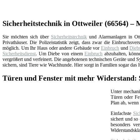
Sicherheitstechnik in Ottweiler (66564) –
Sie möchten sich über
Sicherheitstechnik
und Alarmanlagen in Ottw
Privathäuser. Die Polizeistatistik zeigt, dass zwar die Einbruchsv
möglich. Um Ihr Haus oder andere Gebäude vor
Einbruch
und
Diebs
Sicherheitsdienst
. Um Diebe von einem
Einbruch
abzuhalten, könn
vergrößert und verfeinert. Die angebotenen technischen Geräte und 
sichern, sind Tiere wie Wachhunde. Hier sorgt in Familien sogar das H
Türen und Fenster mit mehr Widerstand: S
Unter mechan
Türen oder Fe
Plan ab, wenn 
Einfachste
Sic
sichert und so
besonders ver
Widerstandskl