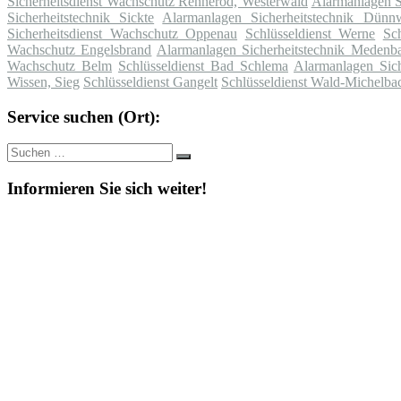
Sicherheitsdienst Wachschutz Rennerod, Westerwald
Alarmanlagen S
Sicherheitstechnik Sickte
Alarmanlagen Sicherheitstechnik Dünn
Sicherheitsdienst Wachschutz Oppenau
Schlüsseldienst Werne
Sc
Wachschutz Engelsbrand
Alarmanlagen Sicherheitstechnik Medenb
Wachschutz Belm
Schlüsseldienst Bad Schlema
Alarmanlagen Sich
Wissen, Sieg
Schlüsseldienst Gangelt
Schlüsseldienst Wald-Michelba
Service suchen (Ort):
Suche
Suchen
nach:
Informieren Sie sich weiter!