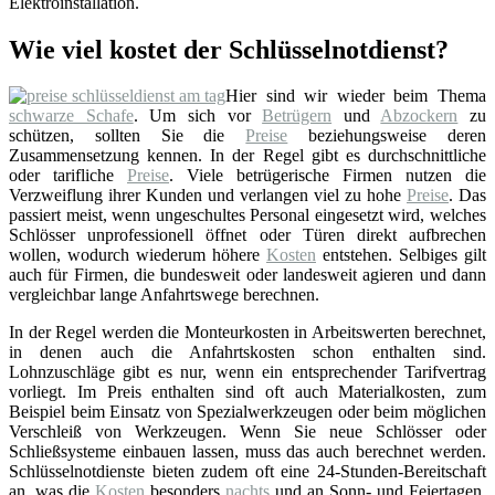
Elektroinstallation.
Wie viel kostet der Schlüsselnotdienst?
Hier sind wir wieder beim Thema
schwarze Schafe
. Um sich vor
Betrügern
und
Abzockern
zu
schützen, sollten Sie die
Preise
beziehungsweise deren
Zusammensetzung kennen. In der Regel gibt es durchschnittliche
oder tarifliche
Preise
. Viele betrügerische Firmen nutzen die
Verzweiflung ihrer Kunden und verlangen viel zu hohe
Preise
. Das
passiert meist, wenn ungeschultes Personal eingesetzt wird, welches
Schlösser unprofessionell öffnet oder Türen direkt aufbrechen
wollen, wodurch wiederum höhere
Kosten
entstehen. Selbiges gilt
auch für Firmen, die bundesweit oder landesweit agieren und dann
vergleichbar lange Anfahrtswege berechnen.
In der Regel werden die Monteurkosten in Arbeitswerten berechnet,
in denen auch die Anfahrtskosten schon enthalten sind.
Lohnzuschläge gibt es nur, wenn ein entsprechender Tarifvertrag
vorliegt. Im Preis enthalten sind oft auch Materialkosten, zum
Beispiel beim Einsatz von Spezialwerkzeugen oder beim möglichen
Verschleiß von Werkzeugen. Wenn Sie neue Schlösser oder
Schließsysteme einbauen lassen, muss das auch berechnet werden.
Schlüsselnotdienste bieten zudem oft eine 24-Stunden-Bereitschaft
an, was die
Kosten
besonders
nachts
und an Sonn- und Feiertagen,