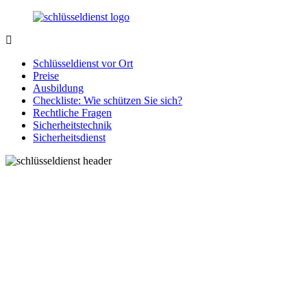
Zurück
zum
Inhalt
SchluesseldienstDirekt.de
Ihre
Notlage
Schlüsseldienst vor Ort
wird
Preise
gelöst!
Ausbildung
Checkliste: Wie schützen Sie sich?
Rechtliche Fragen
Sicherheitstechnik
Sicherheitsdienst