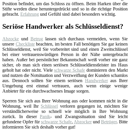
Position befindet, um das Schloss zu öffnen. Beim Harken über die
Stifte werden diese heruntergedrückt und so in die richtige Position
gebracht.
Erfahrung
und Gefühl sind dabei besonders wichtig.
Seriöse Handwerker als Schlüsseldienst?
Abzocke
und
Betrug
lassen sich durchaus vermeiden, wenn Sie
unsere
Checkliste
beachten, im besten Fall benötigen Sie gar keinen
Schlüsseldienst, weil Sie vorbereitet sind und einen Zweitschlüssel
bei einer vertrauenswürdigen Person in der Nähe untergebracht
haben. Außer bei persönlicher Bekanntschaft weiß vorher nie ganz
sicher, ob man sich einen seriösen Schlüsseldienstleister ins Haus
geholt hat oder nicht. Viele
schwarze Schafe
dominieren den Markt
und nutzen die Notsituation und Verzweiflung der Kunden schamlos
aus. Dennoch sollten Sie einem seriösen
Handwerker
aus Ihrer
Umgebung erst einmal vertrauen, auch wenn einige wenige
Anbieter für ein durchwachsenes Image sorgen.
Sperren Sie sich aus Ihrer Wohnung aus oder kommen nicht in die
Wohnung, weil Ihr
Schlüssel
verloren gegangen ist, möchten Sie
verständlicherweise so schnell wie möglich in Ihre Wohnung
zurück. In dieser
Panik
- und Zwangssituation sind Sie leicht
gefundene Opfer für
schwarze Schafe
,
Abzocker
und
Betrüger
. Bitte
informieren Sie sich deshalb vorher gut!