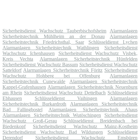
Sicherheitsdienst Wachschutz Tauberbischofsheim
Alarmanlagen
Sicherheitstechnik Mühlheim an der Donau
Alarmanlagen
Sicherheitstechnik Friedrichsthal, Saar
Schlüsseldienst Lychen
Alarmanlagen Sicherheitstechnik Wathlingen
Sicherheitsdienst
Wachschutz Ichenhausen
Sicherheitsdienst Wachschutz Visbek,
Kreis Vechta
Alarmanlagen Sicherheitstechnik Hünfelden
Sicherheitsdienst Wachschutz Bassum
Sicherheitsdienst Wachschutz
Satteldorf
Alarmanlagen Sicherheitstechnik Föritz
Sicherheitsdienst
Wachschutz Hohberg bei Offenburg
Alarmanlagen
Sicherheitstechnik Cunewalde
Alarmanlagen Sicherheitstechnik
Kappel-Grafenhausen
Alarmanlagen Sicherheitstechnik Neuenburg
am Rhein
Sicherheitsdienst Wachschutz Dettelbach
Schlüsseldienst
Ebhausen
Schlüsseldienst Vaihingen
Alarmanlagen
Sicherheitstechnik Burkardroth
Alarmanlagen Sicherheitstechnik
Bad Fallingbostel
Alarmanlagen Sicherheitstechnik Ahaus
Alarmanlagen Sicherheitstechnik Wutöschingen
Sicherheitsdienst
Wachschutz Groß-Gerau
Schlüsseldienst Breidenbach bei
Biedenkopf
Sicherheitsdienst Wachschutz Mainz-Kostheim
Sicherheitsdienst Wachschutz Bad Wildungen
Schlüsseldienst
Derendorf
Sicherheitsdienst Wachschutz Emsbüren