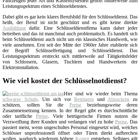
Fahrzeugen jeder Art und Kassensystemen gehört mittlerweile zum
Leistungsspektrum eines Schlüsseldienstes.
Dabei gibt es gar kein klares Berufsbild für den Schlüsseldienst. Das
heißt, der Beruf ist nicht geschützt und es gibt keine direkte
Ausbildung
dafür. Eine Schlüsseldienstfirma kann daher jeder
betreiben und das ist manchmal auch problematisch. Es handelt sich
beim Schlüsseldienst auch nicht um ein klassisches Handwerk, wie
viele annehmen. Erst seit der Mitte der 1960er Jahre etablierte sich
der Begriff Schlüsselfertigung und Schlüsseldienst. Das
Leistungsspektrum erstreckt sich mittlerweile auf Tätigkeitsfelder
von Schlossern, Glasern, Tischlern und Handwerkern der
Elektroinstallation.
Wie viel kostet der Schlüsselnotdienst?
Hier sind wir wieder beim Thema
schwarze Schafe
. Um sich vor
Betrügern
und
Abzockern
zu
schützen, sollten Sie die
Preise
beziehungsweise deren
Zusammensetzung kennen. In der Regel gibt es durchschnittliche
oder tarifliche
Preise
. Viele betrügerische Firmen nutzen die
Verzweiflung ihrer Kunden und verlangen viel zu hohe
Preise
. Das
passiert meist, wenn ungeschultes Personal eingesetzt wird, welches
Schlösser unprofessionell öffnet oder Türen direkt aufbrechen
wollen, wodurch wiederum höhere
Kosten
entstehen. Selbiges gilt