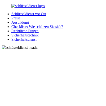
Zurück
zum
Schlüsseldienst vor Ort
Inhalt
SchluesseldienstDirekt.de
Ihre
Preise
Notlage
Ausbildung
wird
Checkliste: Wie schützen Sie sich?
gelöst!
Rechtliche Fragen
Sicherheitstechnik
Sicherheitsdienst