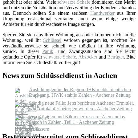
geholt hat oder nicht. Viele
schwarze Schafe
dominieren den Markt
und nutzen die Notsituation und Verzweiflung der Kunden schamlos
aus. Dennoch sollten Sie einem seriösen
Handwerker
aus Ihrer
Umgebung erst einmal vertrauen, auch wenn einige wenige
Anbieter für ein durchwachsenes Image sorgen.
Sperren Sie sich aus Ihrer Wohnung aus oder kommen nicht in die
Wohnung, weil Ihr
Schlüssel
verloren gegangen ist, möchten Sie
verständlicherweise so schnell wie möglich in Ihre Wohnung
zurück. In dieser
Panik
- und Zwangssituation sind Sie leicht
gefundene Opfer für
schwarze Schafe
,
Abzocker
und
Betrüger
. Bitte
informieren Sie sich deshalb vorher gut!
News zum Schlüsseldienst in Aachen
Ausbildungen in der Region: IHK meldet deutlichen
Rückgang, HWK stabile Zahlen - Aachener Zeitung
Ständig neue Fälle: Jetzt berichten Aachener Ermittler,
wie Autokäufer betrogen werden - Aachener Zeitung
Von Königen und Kilometerfressern: Alemannias
Saison in Zahlen, Teil 1 - Aachener Zeitung
Bestens vorbereitet zum Schlüsseldienst