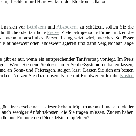
asern, Tischlern und Handwerkern der Elektroinstallation.
 Um sich vor
Betrügern
und
Abzockern
zu schützen, sollten Sie die
ittliche oder tarifliche
Preise
. Viele betrügerische Firmen nutzen die
st, wenn ungeschultes Personal eingesetzt wird, welches Schlösser
 die bundesweit oder landesweit agieren und dann vergleichbar lange
gibt es nur, wenn ein entsprechender Tarifvertrag vorliegt. Im Preis
gen. Wenn Sie neue Schlösser oder Schließsysteme einbauen lassen,
nd an Sonn- und Feiertagen, steigen lässt. Lassen Sie sich am besten
wirken. Nutzen Sie dazu unsere Karte mit Richtwerten für die
Kosten
 günstiger erscheinen – dieser Schein trügt manchmal und ein lokaler
ch auch weniger Anfahrtskosten, die Sie tragen müssen. Zudem haben
amilie und Freunde den Dienstleister empfehlen?