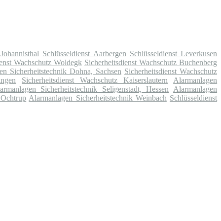
 Johannisthal
Schlüsseldienst Aarbergen
Schlüsseldienst Leverkusen
ienst Wachschutz Woldegk
Sicherheitsdienst Wachschutz Buchenberg
en Sicherheitstechnik Dohna, Sachsen
Sicherheitsdienst Wachschutz
ingen
Sicherheitsdienst Wachschutz Kaiserslautern
Alarmanlagen
armanlagen Sicherheitstechnik Seligenstadt, Hessen
Alarmanlagen
 Ochtrup
Alarmanlagen Sicherheitstechnik Weinbach
Schlüsseldienst