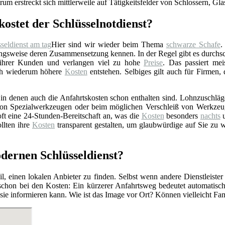
rum erstreckt sich mittlerweile auf Tätigkeitsfelder von Schlossern, Gl
kostet der Schlüsselnotdienst?
Hier sind wir wieder beim Thema
schwarze Schafe
.
gsweise deren Zusammensetzung kennen. In der Regel gibt es durchschn
 ihrer Kunden und verlangen viel zu hohe
Preise
. Das passiert mei
rch wiederum höhere
Kosten
entstehen. Selbiges gilt auch für Firmen,
n denen auch die Anfahrtskosten schon enthalten sind. Lohnzuschläge 
z von Spezialwerkzeugen oder beim möglichen Verschleiß von Werkzeu
ft eine 24-Stunden-Bereitschaft an, was die
Kosten
besonders
nachts
u
llten ihre
Kosten
transparent gestalten, um glaubwürdige auf Sie zu 
odernen Schlüsseldienst?
l, einen lokalen Anbieter zu finden. Selbst wenn andere Dienstleister
 schon bei den Kosten: Ein kürzerer Anfahrtsweg bedeutet automatis
r sie informieren kann. Wie ist das Image vor Ort? Können vielleicht F