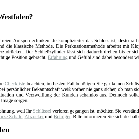
 Westfalen?
reien Aufsperrtechniken. Je komplizierter das Schloss ist, desto raff
d die klassische Methode. Die Perkussionsmethode arbeitet mit Klop
zudrücken. Der Schließzylinder lässt sich dadurch drehen bis er sich
chtige Position gebracht.
Erfahrung
und Gefühl sind dabei besonders wi
ere
Checkliste
beachten, im besten Fall benötigen Sie gar keinen Schlüss
 persönlicher Bekanntschaft weiß vorher nie ganz sicher, ob man sich 
tuation und Verzweiflung der Kunden schamlos aus. Dennoch sollt
 Image sorgen.
ohnung, weil Ihr
Schlüssel
verloren gegangen ist, möchten Sie verständ
arze Schafe
,
Abzocker
und
Betrüger
. Bitte informieren Sie sich deshalb
len