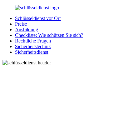
Zurück
zum
Schlüsseldienst vor Ort
Inhalt
SchluesseldienstDirekt.de
Ihre
Preise
Notlage
Ausbildung
wird
Checkliste: Wie schützen Sie sich?
gelöst!
Rechtliche Fragen
Sicherheitstechnik
Sicherheitsdienst