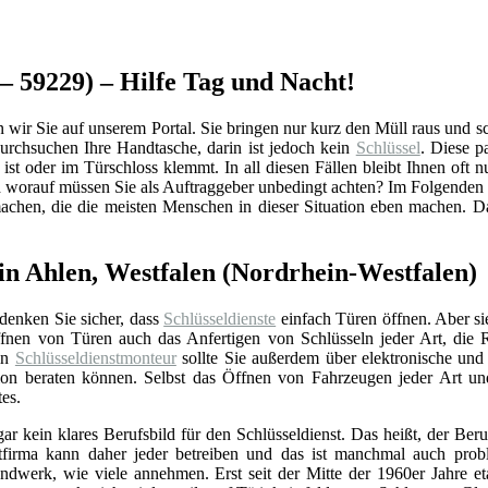
 – 59229) – Hilfe Tag und Nacht!
ir Sie auf unserem Portal. Sie bringen nur kurz den Müll raus und scho
rchsuchen Ihre Handtasche, darin ist jedoch kein
Schlüssel
. Diese p
ist oder im Türschloss klemmt. In all diesen Fällen bleibt Ihnen oft n
d worauf müssen Sie als Auftraggeber unbedingt achten? Im Folgenden 
machen, die die meisten Menschen in dieser Situation eben machen. D
in Ahlen, Westfalen (Nordrhein-Westfalen)
 denken Sie sicher, dass
Schlüsseldienste
einfach Türen öffnen. Aber si
nen von Türen auch das Anfertigen von Schlüsseln jeder Art, die 
Ein
Schlüsseldienstmonteur
sollte Sie außerdem über elektronische un
ation beraten können. Selbst das Öffnen von Fahrzeugen jeder Art u
tes.
gar kein klares Berufsbild für den Schlüsseldienst. Das heißt, der Beru
stfirma kann daher jeder betreiben und das ist manchmal auch prob
ndwerk, wie viele annehmen. Erst seit der Mitte der 1960er Jahre eta