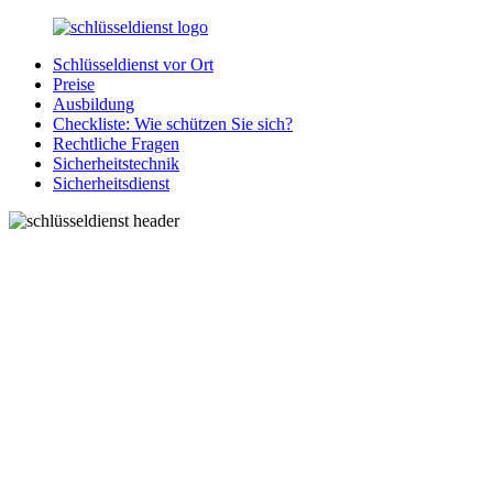
Zurück
zum
Schlüsseldienst vor Ort
Inhalt
SchluesseldienstDirekt.de
Ihre
Preise
Notlage
Ausbildung
wird
Checkliste: Wie schützen Sie sich?
gelöst!
Rechtliche Fragen
Sicherheitstechnik
Sicherheitsdienst