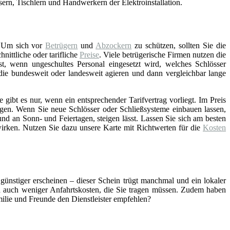
asern, Tischlern und Handwerkern der Elektroinstallation.
 Um sich vor
Betrügern
und
Abzockern
zu schützen, sollten Sie die
ittliche oder tarifliche
Preise
. Viele betrügerische Firmen nutzen die
st, wenn ungeschultes Personal eingesetzt wird, welches Schlösser
 die bundesweit oder landesweit agieren und dann vergleichbar lange
gibt es nur, wenn ein entsprechender Tarifvertrag vorliegt. Im Preis
gen. Wenn Sie neue Schlösser oder Schließsysteme einbauen lassen,
nd an Sonn- und Feiertagen, steigen lässt. Lassen Sie sich am besten
wirken. Nutzen Sie dazu unsere Karte mit Richtwerten für die
Kosten
 günstiger erscheinen – dieser Schein trügt manchmal und ein lokaler
ch auch weniger Anfahrtskosten, die Sie tragen müssen. Zudem haben
amilie und Freunde den Dienstleister empfehlen?