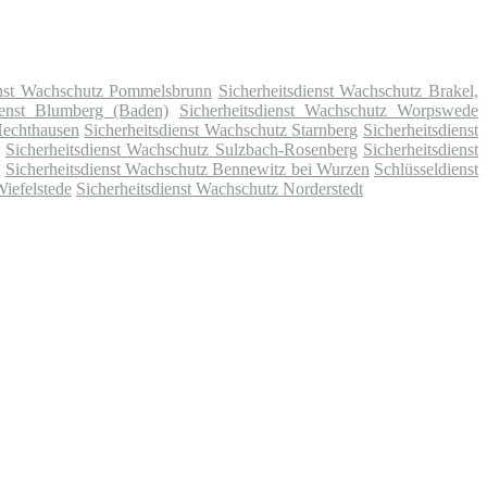
enst Wachschutz Pommelsbrunn
Sicherheitsdienst Wachschutz Brakel,
ienst Blumberg (Baden)
Sicherheitsdienst Wachschutz Worpswede
Hechthausen
Sicherheitsdienst Wachschutz Starnberg
Sicherheitsdienst
Sicherheitsdienst Wachschutz Sulzbach-Rosenberg
Sicherheitsdienst
n
Sicherheitsdienst Wachschutz Bennewitz bei Wurzen
Schlüsseldienst
iefelstede
Sicherheitsdienst Wachschutz Norderstedt