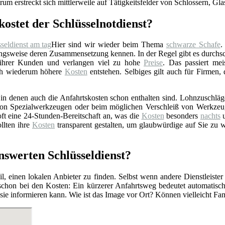
rum erstreckt sich mittlerweile auf Tätigkeitsfelder von Schlossern, Gl
kostet der Schlüsselnotdienst?
Hier sind wir wieder beim Thema
schwarze Schafe
.
gsweise deren Zusammensetzung kennen. In der Regel gibt es durchschn
 ihrer Kunden und verlangen viel zu hohe
Preise
. Das passiert mei
rch wiederum höhere
Kosten
entstehen. Selbiges gilt auch für Firmen,
n denen auch die Anfahrtskosten schon enthalten sind. Lohnzuschläge 
z von Spezialwerkzeugen oder beim möglichen Verschleiß von Werkzeu
ft eine 24-Stunden-Bereitschaft an, was die
Kosten
besonders
nachts
u
llten ihre
Kosten
transparent gestalten, um glaubwürdige auf Sie zu 
nswerten Schlüsseldienst?
l, einen lokalen Anbieter zu finden. Selbst wenn andere Dienstleister
 schon bei den Kosten: Ein kürzerer Anfahrtsweg bedeutet automatis
r sie informieren kann. Wie ist das Image vor Ort? Können vielleicht F