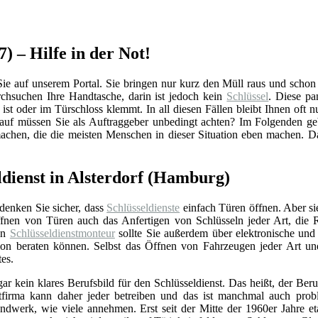
7) – Hilfe in der Not!
e auf unserem Portal. Sie bringen nur kurz den Müll raus und schon is
hsuchen Ihre Handtasche, darin ist jedoch kein
Schlüssel
. Diese pa
ist oder im Türschloss klemmt. In all diesen Fällen bleibt Ihnen oft n
rauf müssen Sie als Auftraggeber unbedingt achten? Im Folgenden ge
machen, die die meisten Menschen in dieser Situation eben machen. D
ldienst in Alsterdorf (Hamburg)
 denken Sie sicher, dass
Schlüsseldienste
einfach Türen öffnen. Aber si
nen von Türen auch das Anfertigen von Schlüsseln jeder Art, die 
Ein
Schlüsseldienstmonteur
sollte Sie außerdem über elektronische un
ation beraten können. Selbst das Öffnen von Fahrzeugen jeder Art u
tes.
gar kein klares Berufsbild für den Schlüsseldienst. Das heißt, der Beru
stfirma kann daher jeder betreiben und das ist manchmal auch prob
ndwerk, wie viele annehmen. Erst seit der Mitte der 1960er Jahre eta