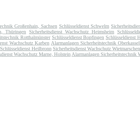
technik Großenhain, Sachsen
Schlüsseldienst Schwelm
Sicherheitsdi
n, Thüringen
Sicherheitsdienst Wachschutz Heimsheim
Schlüsseld
tstechnik Rotthalmünster
Schlüsseldienst Bopfingen
Schlüsseldienst 
dienst Wachschutz Karben
Alarmanlagen Sicherheitstechnik Oberkassel
Schlüsseldienst Heilbronn
Sicherheitsdienst Wachschutz Wietmarsche
tsdienst Wachschutz Marne, Holstein
Alarmanlagen Sicherheitstechnik W