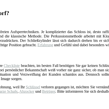
orf?
reien Aufsperrtechniken. Je komplizierter das Schloss ist, desto raff
d die klassische Methode. Die Perkussionsmethode arbeitet mit Klop
zudrücken. Der Schließzylinder lässt sich dadurch drehen bis er sich
chtige Position gebracht.
Erfahrung
und Gefühl sind dabei besonders wi
ere
Checkliste
beachten, im besten Fall benötigen Sie gar keinen Schlüss
 persönlicher Bekanntschaft weiß vorher nie ganz sicher, ob man sich 
tuation und Verzweiflung der Kunden schamlos aus. Dennoch sollt
 Image sorgen.
ohnung, weil Ihr
Schlüssel
verloren gegangen ist, möchten Sie verständ
arze Schafe
,
Abzocker
und
Betrüger
. Bitte informieren Sie sich deshalb